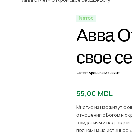
ÎN STOC
Авва О
свое с
Autor:
Бреннан Мэннинг
55,00
MDL
Многие из нас живут с о
отношения с Богом и о
ожиданиям и надеждам. 
прячем наше истинное «