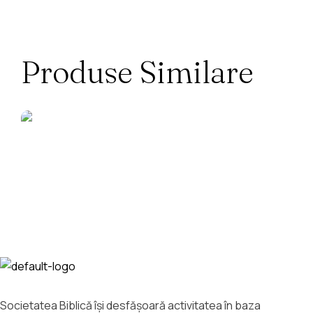
Produse Similare
Societatea Biblică îşi desfăşoară activitatea în baza