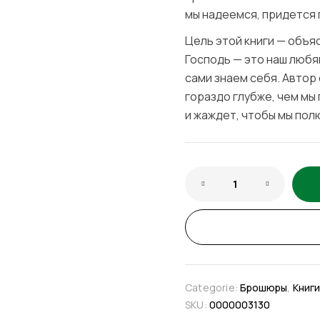
мы надеемся, придется 
Цель этой книги — объяс
Господь — это наш любя
сами знаем себя. Автор
гораздо глубже, чем мы 
и жаждет, чтобы мы полю
Categorie:
Брошюры
,
Книги
SKU:
0000003130