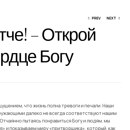
PREV
NEXT
тче! – Открой
167,00
MDL
ердце Богу
95,00
MDL
щущением, что жизнь полна тревоги и печали. Наши
кружающими далеко не всегда соответствуют нашим
Отчаянно пытаясь понравиться Богу и людям, мы
я» и показываем миру «притворщика», который, как