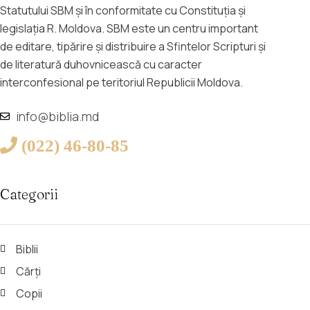
Statutului SBM și în conformitate cu Constituția și
legislația R. Moldova. SBM este un centru important
de editare, tipărire și distribuire a Sfintelor Scripturi și
de literatură duhovnicească cu caracter
interconfesional pe teritoriul Republicii Moldova.
info@biblia.md
(022) 46-80-85
Categorii
Biblii
Cărți
Copii