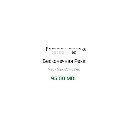
(0)
E
Бесконечная Река
v
a
l
Марк Мак-Алистер
u
a
t
95,00
MDL
l
a
0
d
i
n
5