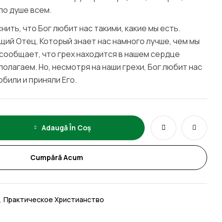
по душе всем.
нить, что Бог любит нас такими, какие мы есть.
щий Отец, Который знает нас намного лучше, чем мы
 сообщает, что грех находится в нашем сердце
полагаем. Но, несмотря на наши грехи, Бог любит нас
били и приняли Его.
Adaugă În Coș
Cumpără Acum
,
Практическое Христианство