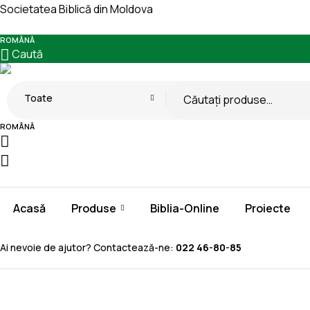
Societatea Biblică din Moldova
ROMÂNĂ
Caută
Search
Toate
for:
ROMÂNĂ
Acasă
Produse
Biblia-Online
Proiecte
Ai nevoie de ajutor? Contactează-ne:
022 46-80-85