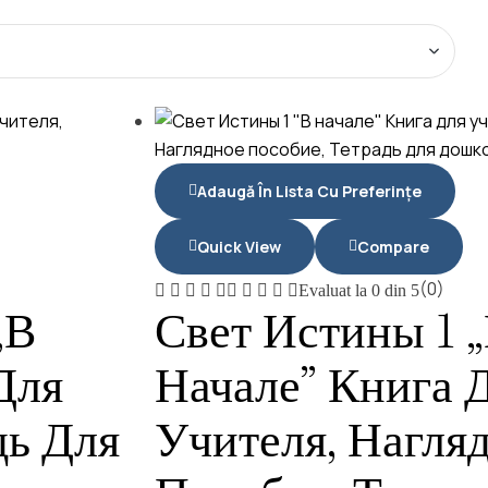
Adaugă În Lista Cu Preferințe
Quick View
Compare
(0)
Evaluat la
0
din 5
„В
Свет Истины 1 
Для
Начале” Книга 
дь Для
Учителя, Нагля