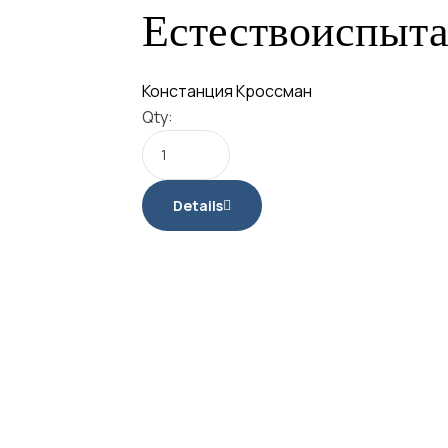
Естествоиспыта
Констанция Кроссман
Qty:
Details