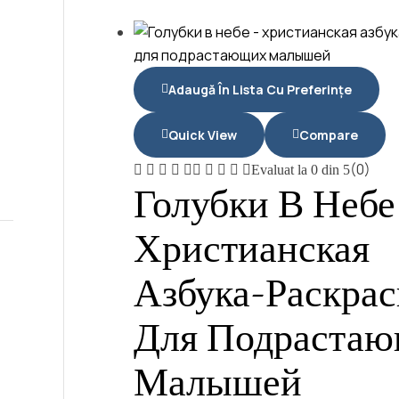
Adaugă În Lista Cu Preferințe
Quick View
Compare
(0)
Evaluat la
0
din 5
Голубки В Небе
Христианская
Азбука-Раскрас
Для Подраста
Малышей