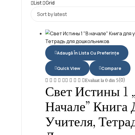
List
Grid
Adaugă În Lista Cu Preferințe
Quick View
Compare
(0)
Evaluat la
0
din 5
Свет Истины 1 
)
Начале” Книга 
Учителя, Тетра