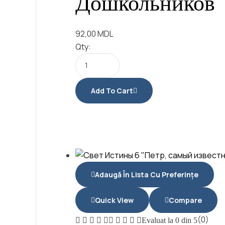
Дошкольников
92,00
MDL
Qty:
Add To Cart
Adaugă În Lista Cu Preferințe
Quick View
Compare
(0)
Evaluat la
0
din 5