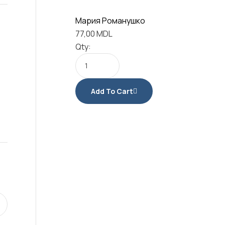
Мария Романушко
77,00
MDL
Qty:
Add To Cart