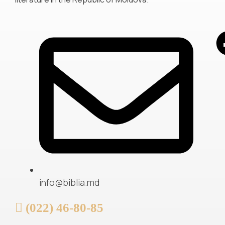
info@biblia.md
(022) 46-80-85