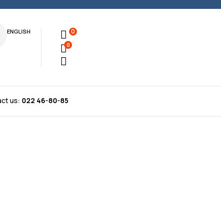
0
ENGLISH
0
act us:
022 46-80-85