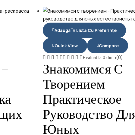
Adaugă În Lista Cu Preferințe
Quick View
Compare
(0)
Evaluat la
0
din 5
 –
Знакомимся С
Творением –
ка
Практическое
ющих
Руководство Дл
Юных