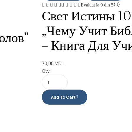
(0)
Evaluat la
0
din 5
Свет Истины 10
„Чему Учит Биб
олов”
– Книга Для Уч
70,00
MDL
Qty:
Add To Cart