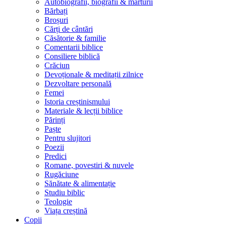
Autobiografii, biografii & mărturii
Bărbați
Broșuri
Cărți de cântări
Căsătorie & familie
Comentarii biblice
Consiliere biblică
Crăciun
Devoționale & meditații zilnice
Dezvoltare personală
Femei
Istoria creștinismului
Materiale & lecții biblice
Părinți
Paște
Pentru slujitori
Poezii
Predici
Romane, povestiri & nuvele
Rugăciune
Sănătate & alimentație
Studiu biblic
Teologie
Viața creștină
Copii