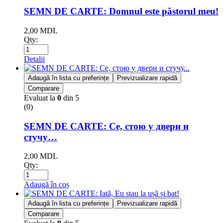
SEMN DE CARTE: Domnul este păstorul meu!
2,00
MDL
Qty:
Detalii
Adaugă în lista cu preferințe
Previzualizare rapidă
Comparare
Evaluat la
0
din 5
(0)
SEMN DE CARTE: Се, стою у двери и
стучу…
2,00
MDL
Qty:
Adaugă în coș
Adaugă în lista cu preferințe
Previzualizare rapidă
Comparare