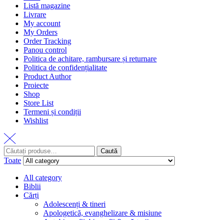
Listă magazine
Livrare
My account
My Orders
Order Tracking
Panou control
Politica de achitare, rambursare și returnare
Politica de confidențialitate
Product Author
Proiecte
Shop
Store List
Termeni și condiții
Wishlist
Caută
Toate
All category
Biblii
Cărți
Adolescenți & tineri
Apologetică, evanghelizare & misiune