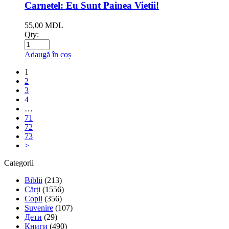
Carnetel: Eu Sunt Painea Vietii!
55,00
MDL
Qty:
Adaugă în coș
1
2
3
4
…
71
72
73
>
Categorii
Biblii
(213)
Cărți
(1556)
Copii
(356)
Suvenire
(107)
Дети
(29)
Книги
(490)