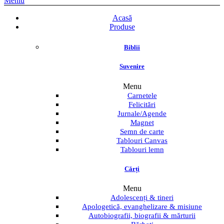
Meniu
Acasă
Produse
Biblii
Suvenire
Menu
Carnetele
Felicitări
Jurnale/Agende
Magnet
Semn de carte
Tablouri Canvas
Tablouri lemn
Cărți
Menu
Adolescenți & tineri
Apologetică, evanghelizare & misiune
Autobiografii, biografii & mărturii