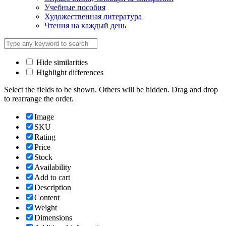
Учебные пособия
Художественная литература
Чтения на каждый день
Hide similarities
Highlight differences
Select the fields to be shown. Others will be hidden. Drag and drop
to rearrange the order.
Image
SKU
Rating
Price
Stock
Availability
Add to cart
Description
Content
Weight
Dimensions