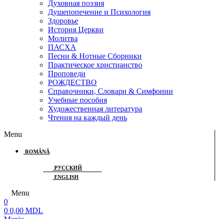
Духовная поэзия
Душепопечение и Психология
Здоровье
История Церкви
Молитва
ПАСХА
Песни & Нотные Сборники
Практическое христианство
Проповеди
РОЖДЕСТВО
Справочники, Словари & Симфонии
Учебные пособия
Художественная литература
Чтения на каждый день
Menu
ROMÂNĂ
РУССКИЙ
ENGLISH
Menu
0
0
0,00
MDL