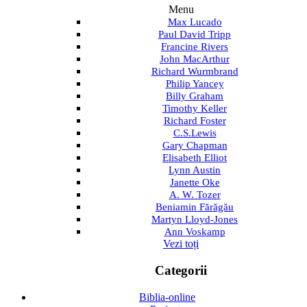
Menu
Max Lucado
Paul David Tripp
Francine Rivers
John MacArthur
Richard Wurmbrand
Philip Yancey
Billy Graham
Timothy Keller
Richard Foster
C.S.Lewis
Gary Chapman
Elisabeth Elliot
Lynn Austin
Janette Oke
A. W. Tozer
Beniamin Fărăgău
Martyn Lloyd-Jones
Ann Voskamp
Vezi toți
Categorii
Biblia-online