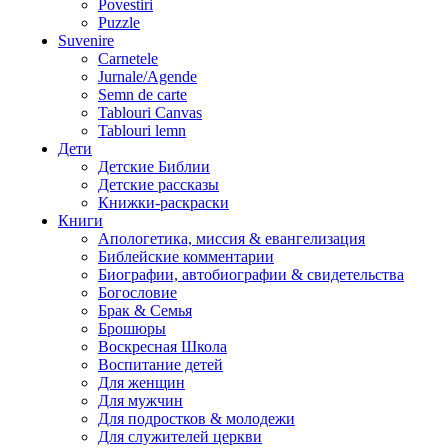
Povestiri
Puzzle
Suvenire
Carnetele
Jurnale/Agende
Semn de carte
Tablouri Canvas
Tablouri lemn
Дети
Детские Библии
Детские рассказы
Книжки-раскраски
Книги
Апологетика, миссия & евангелизация
Библейские комментарии
Биографии, автобиографии & свидетельства
Богословие
Брак & Семья
Брошюры
Воскресная Школа
Воспитание детей
Для женщин
Для мужчин
Для подростков & молодежи
Для служителей церкви