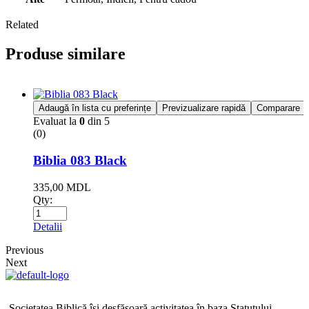
Related
Produse similare
Adaugă în lista cu preferințe
Previzualizare rapidă
Comparare
Evaluat la
0
din 5
(0)
Biblia 083 Black
335,00
MDL
Qty:
Detalii
Previous
Next
Societatea Biblică îşi desfăşoară activitatea în baza Statutului