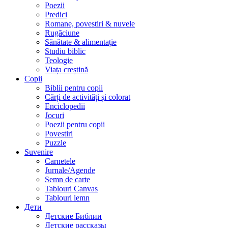
Poezii
Predici
Romane, povestiri & nuvele
Rugăciune
Sănătate & alimentație
Studiu biblic
Teologie
Viața creștină
Copii
Biblii pentru copii
Cărți de activități și colorat
Enciclopedii
Jocuri
Poezii pentru copii
Povestiri
Puzzle
Suvenire
Carnetele
Jurnale/Agende
Semn de carte
Tablouri Canvas
Tablouri lemn
Дети
Детские Библии
Детские рассказы