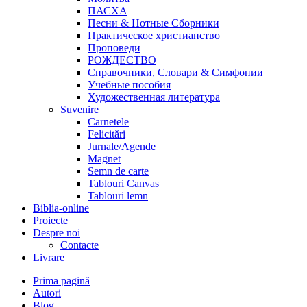
ПАСХА
Песни & Нотные Сборники
Практическое христианство
Проповеди
РОЖДЕСТВО
Справочники, Словари & Симфонии
Учебные пособия
Художественная литература
Suvenire
Carnetele
Felicitări
Jurnale/Agende
Magnet
Semn de carte
Tablouri Canvas
Tablouri lemn
Biblia-online
Proiecte
Despre noi
Contacte
Livrare
Prima pagină
Autori
Blog