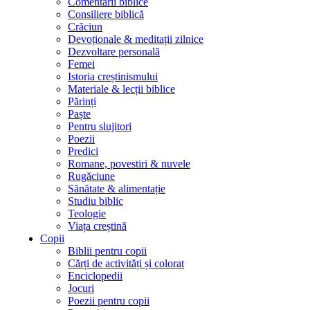
Comentarii biblice
Consiliere biblică
Crăciun
Devoționale & meditații zilnice
Dezvoltare personală
Femei
Istoria creștinismului
Materiale & lecții biblice
Părinți
Paște
Pentru slujitori
Poezii
Predici
Romane, povestiri & nuvele
Rugăciune
Sănătate & alimentație
Studiu biblic
Teologie
Viața creștină
Copii
Biblii pentru copii
Cărți de activități și colorat
Enciclopedii
Jocuri
Poezii pentru copii