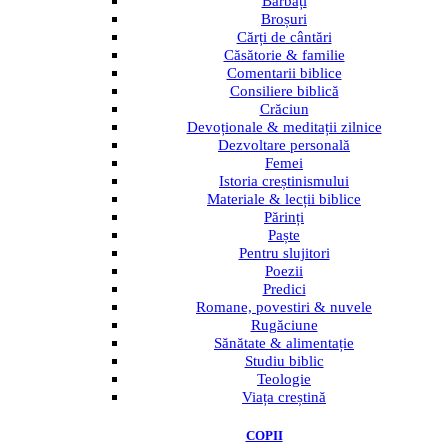
Bărbați
Broșuri
Cărți de cântări
Căsătorie & familie
Comentarii biblice
Consiliere biblică
Crăciun
Devoționale & meditații zilnice
Dezvoltare personală
Femei
Istoria creștinismului
Materiale & lecții biblice
Părinți
Paște
Pentru slujitori
Poezii
Predici
Romane, povestiri & nuvele
Rugăciune
Sănătate & alimentație
Studiu biblic
Teologie
Viața creștină
COPII