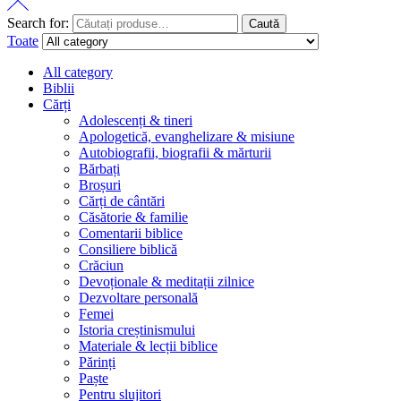
Search for:
Caută
Toate
All category
Biblii
Cărți
Adolescenți & tineri
Apologetică, evanghelizare & misiune
Autobiografii, biografii & mărturii
Bărbați
Broșuri
Cărți de cântări
Căsătorie & familie
Comentarii biblice
Consiliere biblică
Crăciun
Devoționale & meditații zilnice
Dezvoltare personală
Femei
Istoria creștinismului
Materiale & lecții biblice
Părinți
Paște
Pentru slujitori