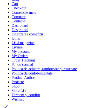
Cart
Checkout
Comenzile mele
Compare
Contacte
Dashboard
Despre noi
Finalizarea comenzii
Icons
Listă magazine
Livrare
My account
My Orders
Order Tracking
Panou control
Politica de achitare, rambursare și returnare
Politica de confidențialitate
Product Author
Proiecte
Shop
Store List
Termeni și condiții
Wishlist