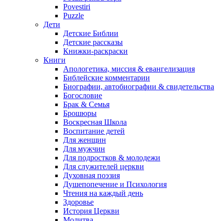
Povestiri
Puzzle
Дети
Детские Библии
Детские рассказы
Книжки-раскраски
Книги
Апологетика, миссия & евангелизация
Библейские комментарии
Биографии, автобиографии & свидетельства
Богословие
Брак & Семья
Брошюры
Воскресная Школа
Воспитание детей
Для женщин
Для мужчин
Для подростков & молодежи
Для служителей церкви
Духовная поэзия
Душепопечение и Психология
Чтения на каждый день
Здоровье
История Церкви
Молитва