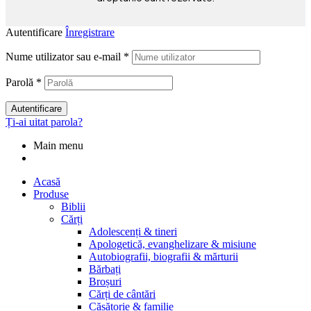
Autentificare
Înregistrare
Nume utilizator sau e-mail
*
Parolă
*
Autentificare
Ți-ai uitat parola?
Main menu
Acasă
Produse
Biblii
Cărți
Adolescenți & tineri
Apologetică, evanghelizare & misiune
Autobiografii, biografii & mărturii
Bărbați
Broșuri
Cărți de cântări
Căsătorie & familie