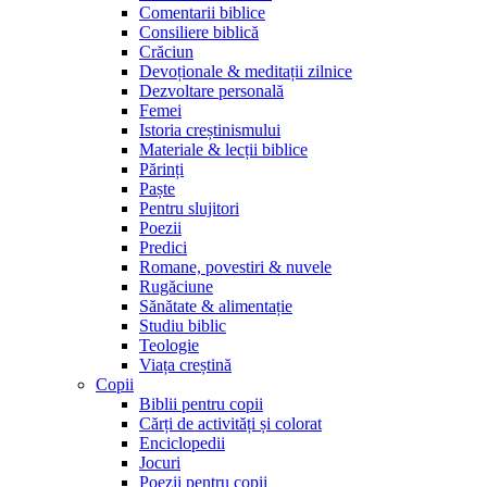
Comentarii biblice
Consiliere biblică
Crăciun
Devoționale & meditații zilnice
Dezvoltare personală
Femei
Istoria creștinismului
Materiale & lecții biblice
Părinți
Paște
Pentru slujitori
Poezii
Predici
Romane, povestiri & nuvele
Rugăciune
Sănătate & alimentație
Studiu biblic
Teologie
Viața creștină
Copii
Biblii pentru copii
Cărți de activități și colorat
Enciclopedii
Jocuri
Poezii pentru copii