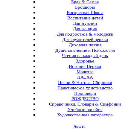
Брак & Семья
Брошюры
Воскресная Школа
Воспитание детей
Для мужчин
Для женщин
Для подростков & молодежи
Для служителей церкви
Духовная поэзия
Душепопечение и Психология
Чтения на каждый день
Здоровье
История Церкви
Молитва
ПАСХА
Песни & Нотные Сборники
Практическое христианство
Проповеди
РОЖДЕСТВО
Справочники, Словари & Симфонии
Учебные пособия
Художественная литература
Autori