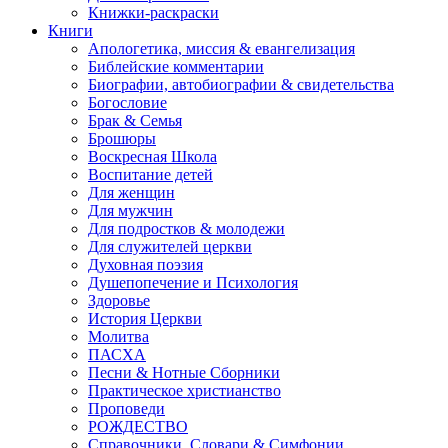
Книжки-раскраски
Книги
Апологетика, миссия & евангелизация
Библейские комментарии
Биографии, автобиографии & свидетельства
Богословие
Брак & Семья
Брошюры
Воскресная Школа
Воспитание детей
Для женщин
Для мужчин
Для подростков & молодежи
Для служителей церкви
Духовная поэзия
Душепопечение и Психология
Здоровье
История Церкви
Молитва
ПАСХА
Песни & Нотные Сборники
Практическое христианство
Проповеди
РОЖДЕСТВО
Справочники, Словари & Симфонии