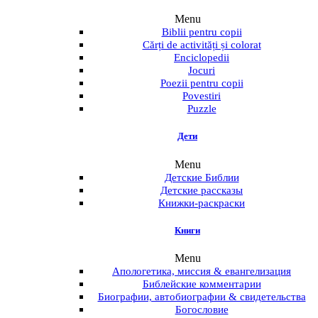
Menu
Biblii pentru copii
Cărți de activități și colorat
Enciclopedii
Jocuri
Poezii pentru copii
Povestiri
Puzzle
Дети
Menu
Детские Библии
Детские рассказы
Книжки-раскраски
Книги
Menu
Апологетика, миссия & евангелизация
Библейские комментарии
Биографии, автобиографии & свидетельства
Богословие