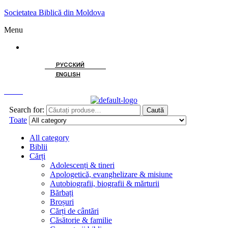
Societatea Biblică din Moldova
Menu
ROMÂNĂ
РУССКИЙ
ENGLISH
Caută
Search for:
Caută
Toate
All category
Biblii
Cărți
Adolescenți & tineri
Apologetică, evanghelizare & misiune
Autobiografii, biografii & mărturii
Bărbați
Broșuri
Cărți de cântări
Căsătorie & familie