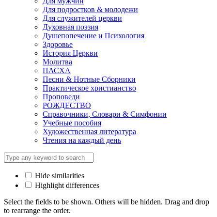
Для мужчин
Для подростков & молодежи
Для служителей церкви
Духовная поэзия
Душепопечение и Психология
Здоровье
История Церкви
Молитва
ПАСХА
Песни & Нотные Сборники
Практическое христианство
Проповеди
РОЖДЕСТВО
Справочники, Словари & Симфонии
Учебные пособия
Художественная литература
Чтения на каждый день
Hide similarities
Highlight differences
Select the fields to be shown. Others will be hidden. Drag and drop
to rearrange the order.