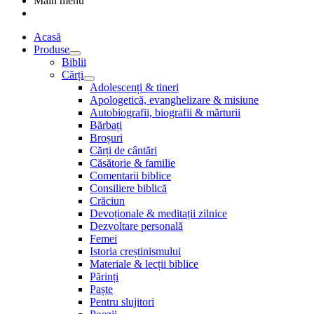
Main menu
Acasă
Produse
Biblii
Cărți
Adolescenți & tineri
Apologetică, evanghelizare & misiune
Autobiografii, biografii & mărturii
Bărbați
Broșuri
Cărți de cântări
Căsătorie & familie
Comentarii biblice
Consiliere biblică
Crăciun
Devoționale & meditații zilnice
Dezvoltare personală
Femei
Istoria creștinismului
Materiale & lecții biblice
Părinți
Paște
Pentru slujitori