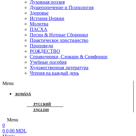
Духовная поэзия
Душепопечение и Психология
Здоровье
История Церкви
Молитва
ПАСХА
Песни & Нотные Сборники
Практическое христианство
Проповеди
РОЖДЕСТВО
Справочники, Словари & Симфонии
Учебные пособия
Художественная литература
Чтения на каждый день
Menu
ROMÂNĂ
РУССКИЙ
ENGLISH
Menu
0
0
0,00
MDL