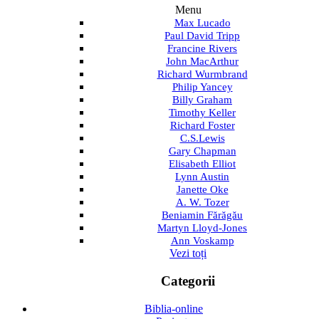
Menu
Max Lucado
Paul David Tripp
Francine Rivers
John MacArthur
Richard Wurmbrand
Philip Yancey
Billy Graham
Timothy Keller
Richard Foster
C.S.Lewis
Gary Chapman
Elisabeth Elliot
Lynn Austin
Janette Oke
A. W. Tozer
Beniamin Fărăgău
Martyn Lloyd-Jones
Ann Voskamp
Vezi toți
Categorii
Biblia-online