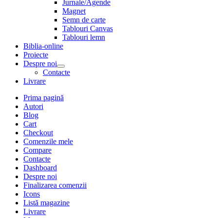
Jurnale/Agende
Magnet
Semn de carte
Tablouri Canvas
Tablouri lemn
Biblia-online
Proiecte
Despre noi
Contacte
Livrare
Prima pagină
Autori
Blog
Cart
Checkout
Comenzile mele
Compare
Contacte
Dashboard
Despre noi
Finalizarea comenzii
Icons
Listă magazine
Livrare