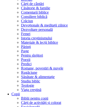
Cărți de cântări
Căsătorie & familie
Comentarii biblice
Consiliere biblică
Crăciun
Devoționale & meditații zilnice
Dezvoltare personală
Femei
Istoria creștinismului
Materiale & lecții biblice
Părinți
Paște
Pentru slujitori
Poezii
Predici
Romane, povestiri & nuvele
Rugăciune
Sănătate & alimentație
Studiu biblic
Teologie
Viața creștină
Copii
Biblii pentru copii
Cărți de activități și colorat
Enciclopedii