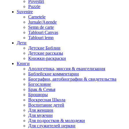
Povestiri
Puzzle
Suvenire
Carnetele
Jurnale/Agende
Semn de carte
Tablouri Canvas
Tablouri lemn
Дети
Детские Библии
Детские рассказы
Книжки-раскраски
Книги
Апологетика, миссия & евангелизация
Библейские комментарии
Биографии, автобиографии & свидетельства
Богословие
Брак & Семья
Брошюры
Воскресная Школа
Воспитание детей
Для женщин
Для мужчин
Для подростков & молодежи
Для служителей церкви