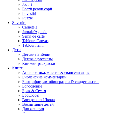
Jocuri
Poezii pentru copii
Povestiri
Puzzle
Suvenire
Carnetele
Jurnale/Agende
Semn de carte
Tablouri Canvas
Tablouri lemn
Дети
Детские Библии
Детские рассказы
Книжки-раскраски
Книги
Апологетика, миссия & евангелизация
Библейские комментарии
Биографии, автобиографии & свидетельства
Богословие
Брак & Семья
Брошюры
Воскресная Школа
Воспитание детей
Для женщин