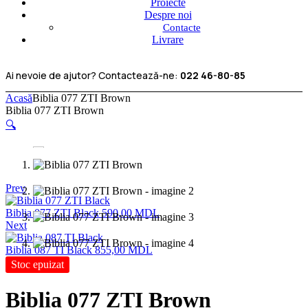
Proiecte
Despre noi
Contacte
Livrare
Ai nevoie de ajutor? Contactează-ne:
022 46-80-85
Acasă
Biblia 077 ZTI Brown
Biblia 077 ZTI Brown
🔍
Prev
Biblia 077 ZTI Black
590,00
MDL
Next
Biblia 087 TI Black
855,00
MDL
Stoc epuizat
Biblia 077 ZTI Brown