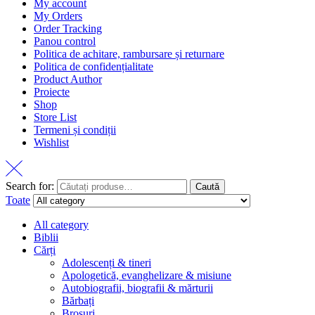
My account
My Orders
Order Tracking
Panou control
Politica de achitare, rambursare și returnare
Politica de confidențialitate
Product Author
Proiecte
Shop
Store List
Termeni și condiții
Wishlist
Search for:
Caută
Toate
All category
Biblii
Cărți
Adolescenți & tineri
Apologetică, evanghelizare & misiune
Autobiografii, biografii & mărturii
Bărbați
Broșuri