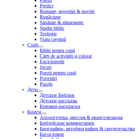
Poezii
Predici
Romane, povestiri & nuvele
Rugăciune
Sănătate & alimentație
Studiu biblic
Teologie
Viața creștină
Copii
Biblii pentru copii
Cărți de activități și colorat
Enciclopedii
Jocuri
Poezii pentru copii
Povestiri
Puzzle
Дети
Детские Библии
Детские рассказы
Книжки-раскраски
Книги
Апологетика, миссия & евангелизация
Библейские комментарии
Биографии, автобиографии & свидетельства
Богословие