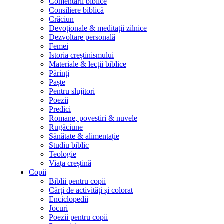
Comentarii biblice
Consiliere biblică
Crăciun
Devoționale & meditații zilnice
Dezvoltare personală
Femei
Istoria creștinismului
Materiale & lecții biblice
Părinți
Paște
Pentru slujitori
Poezii
Predici
Romane, povestiri & nuvele
Rugăciune
Sănătate & alimentație
Studiu biblic
Teologie
Viața creștină
Copii
Biblii pentru copii
Cărți de activități și colorat
Enciclopedii
Jocuri
Poezii pentru copii