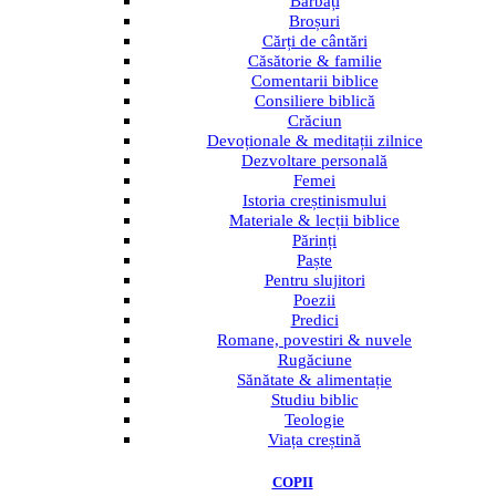
Bărbați
Broșuri
Cărți de cântări
Căsătorie & familie
Comentarii biblice
Consiliere biblică
Crăciun
Devoționale & meditații zilnice
Dezvoltare personală
Femei
Istoria creștinismului
Materiale & lecții biblice
Părinți
Paște
Pentru slujitori
Poezii
Predici
Romane, povestiri & nuvele
Rugăciune
Sănătate & alimentație
Studiu biblic
Teologie
Viața creștină
COPII