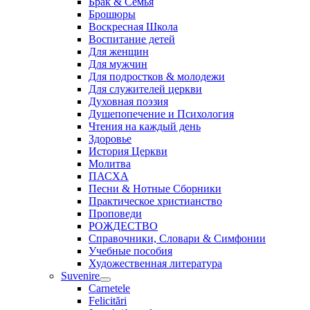
Брак & Семья
Брошюры
Воскресная Школа
Воспитание детей
Для женщин
Для мужчин
Для подростков & молодежи
Для служителей церкви
Духовная поэзия
Душепопечение и Психология
Чтения на каждый день
Здоровье
История Церкви
Молитва
ПАСХА
Песни & Нотные Сборники
Практическое христианство
Проповеди
РОЖДЕСТВО
Справочники, Словари & Симфонии
Учебные пособия
Художественная литература
Suvenire
Carnetele
Felicitări