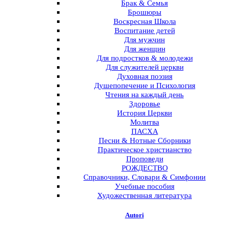
Брак & Семья
Брошюры
Воскресная Школа
Воспитание детей
Для мужчин
Для женщин
Для подростков & молодежи
Для служителей церкви
Духовная поэзия
Душепопечение и Психология
Чтения на каждый день
Здоровье
История Церкви
Молитва
ПАСХА
Песни & Нотные Сборники
Практическое христианство
Проповеди
РОЖДЕСТВО
Справочники, Словари & Симфонии
Учебные пособия
Художественная литература
Autori