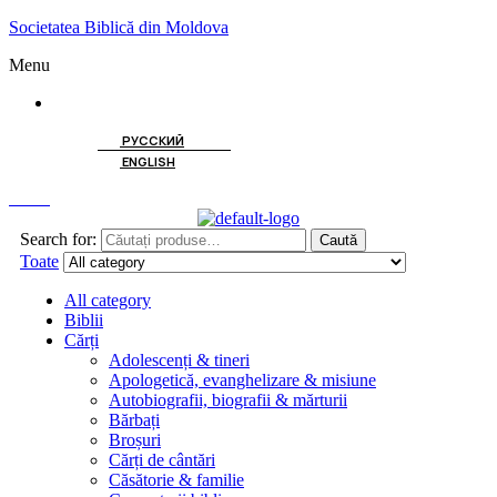
Societatea Biblică din Moldova
Menu
ROMÂNĂ
РУССКИЙ
ENGLISH
Caută
Search for:
Caută
Toate
All category
Biblii
Cărți
Adolescenți & tineri
Apologetică, evanghelizare & misiune
Autobiografii, biografii & mărturii
Bărbați
Broșuri
Cărți de cântări
Căsătorie & familie