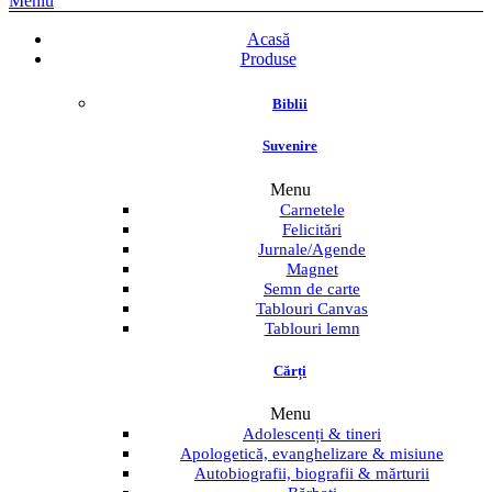
Meniu
Acasă
Produse
Biblii
Suvenire
Menu
Carnetele
Felicitări
Jurnale/Agende
Magnet
Semn de carte
Tablouri Canvas
Tablouri lemn
Cărți
Menu
Adolescenți & tineri
Apologetică, evanghelizare & misiune
Autobiografii, biografii & mărturii