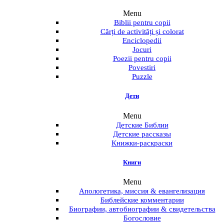
Menu
Biblii pentru copii
Cărți de activități și colorat
Enciclopedii
Jocuri
Poezii pentru copii
Povestiri
Puzzle
Дети
Menu
Детские Библии
Детские рассказы
Книжки-раскраски
Книги
Menu
Апологетика, миссия & евангелизация
Библейские комментарии
Биографии, автобиографии & свидетельства
Богословие