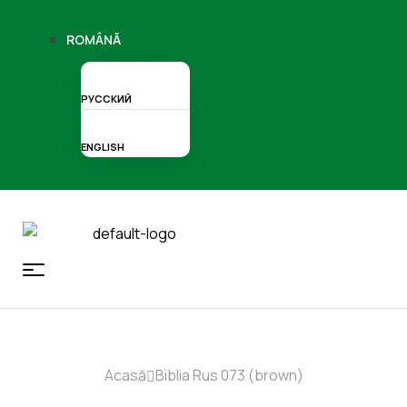
ROMÂNĂ
РУССКИЙ
ENGLISH
Acasă
Biblia Rus 073 (brown)