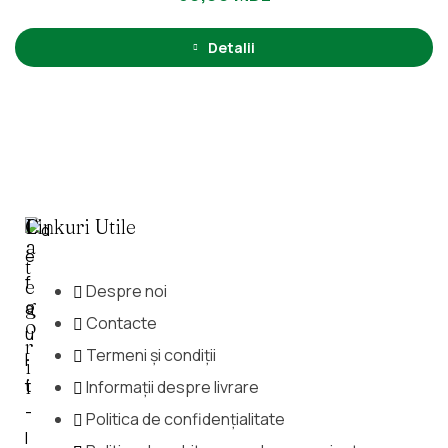
a
t
l
a
Detalii
0
d
i
n
5
C
Linkuri Utile
A
T
E
Despre noi
G
Contacte
O
R
Termeni și condiții
I
I
Informații despre livrare
Politica de confidențialitate