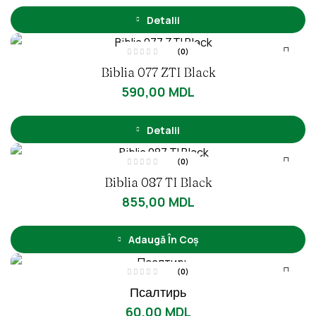
l
a
Detalii
0
d
i
n
(0)
5
E
Biblia 077 ZTI Black
v
a
l
590,00
MDL
u
a
t
l
a
Detalii
0
d
i
n
(0)
5
E
Biblia 087 TI Black
v
a
l
855,00
MDL
u
a
t
l
a
Adaugă În Coș
0
d
i
n
(0)
5
E
Псалтирь
v
a
l
60,00
MDL
u