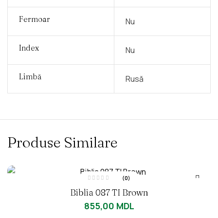
Fermoar
Nu
Index
Nu
Limbă
Rusă
Produse Similare
(0)
E
Biblia 087 TI Brown
v
a
l
855,00
MDL
u
a
t