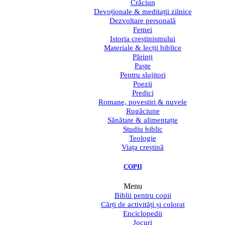
Crăciun
Devoționale & meditații zilnice
Dezvoltare personală
Femei
Istoria creștinismului
Materiale & lecții biblice
Părinți
Paște
Pentru slujitori
Poezii
Predici
Romane, povestiri & nuvele
Rugăciune
Sănătate & alimentație
Studiu biblic
Teologie
Viața creștină
COPII
Menu
Biblii pentru copii
Cărți de activități și colorat
Enciclopedii
Jocuri