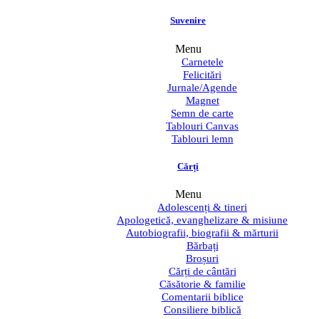
Suvenire
Menu
Carnetele
Felicitări
Jurnale/Agende
Magnet
Semn de carte
Tablouri Canvas
Tablouri lemn
Cărți
Menu
Adolescenți & tineri
Apologetică, evanghelizare & misiune
Autobiografii, biografii & mărturii
Bărbați
Broșuri
Cărți de cântări
Căsătorie & familie
Comentarii biblice
Consiliere biblică