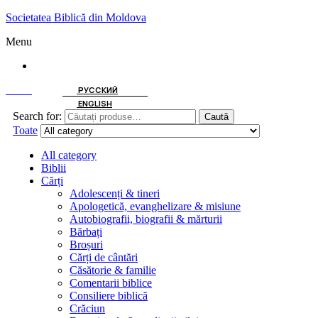
Societatea Biblică din Moldova
Menu
ROMÂNĂ
Caută
РУССКИЙ
ENGLISH
Search for:
Caută
Toate
All category
Biblii
Cărți
Adolescenți & tineri
Apologetică, evanghelizare & misiune
Autobiografii, biografii & mărturii
Bărbați
Broșuri
Cărți de cântări
Căsătorie & familie
Comentarii biblice
Consiliere biblică
Crăciun