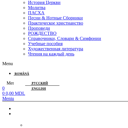
История Церкви
Молитва
ПАСХА
Песни & Нотные Сборники
Практическое христианство
Проповеди
РОЖДЕСТВО
Справочники, Словари & Симфонии
Учебные пособия
Художественная литература
Чтения на каждый день
Menu
ROMÂNĂ
Menu
РУССКИЙ
0
ENGLISH
0
0,00
MDL
Meniu