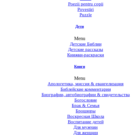
Poezii pentru copii
Povestiri
Puzzle
Дети
Menu
Детские Библии
Детские рассказы
Книжки-раскраски
Книги
Menu
Апологетика, миссия & евангелизация
Библейские комментарии
Биографии, автобиографии & свидетельства
Богословие
Брак & Семья
Брошюры
Воскресная Школа
Воспитание детей
Для мужчин
Для женщин