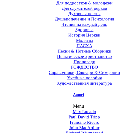
Для подростков & молодежи
Для служителей церкви
Духовная поэзия
Душепопечение и Психология
Чтения на каждый день
Здоровье
История Церкви
Молитва
ПАСХА
Песни & Нотные Сборники
Практическое христианство
Проповеди
РОЖДЕСТВО
Справочники, Словари & Симфонии
Учебные пособия
Художественная литература
Autori
Menu
Max Lucado
Paul David Tripp
Francine Rivers
John MacArthur