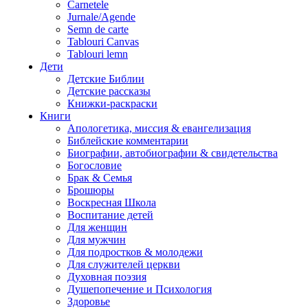
Carnetele
Jurnale/Agende
Semn de carte
Tablouri Canvas
Tablouri lemn
Дети
Детские Библии
Детские рассказы
Книжки-раскраски
Книги
Апологетика, миссия & евангелизация
Библейские комментарии
Биографии, автобиографии & свидетельства
Богословие
Брак & Семья
Брошюры
Воскресная Школа
Воспитание детей
Для женщин
Для мужчин
Для подростков & молодежи
Для служителей церкви
Духовная поэзия
Душепопечение и Психология
Здоровье