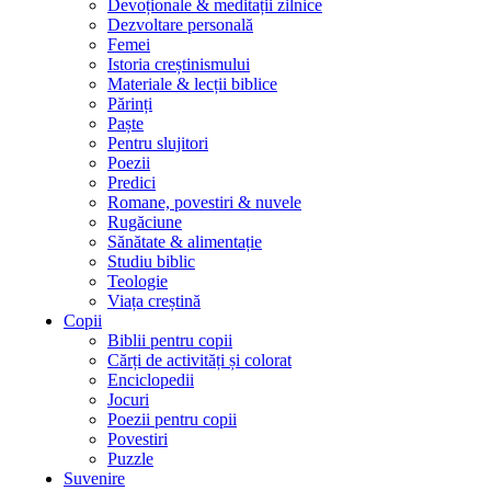
Devoționale & meditații zilnice
Dezvoltare personală
Femei
Istoria creștinismului
Materiale & lecții biblice
Părinți
Paște
Pentru slujitori
Poezii
Predici
Romane, povestiri & nuvele
Rugăciune
Sănătate & alimentație
Studiu biblic
Teologie
Viața creștină
Copii
Biblii pentru copii
Cărți de activități și colorat
Enciclopedii
Jocuri
Poezii pentru copii
Povestiri
Puzzle
Suvenire