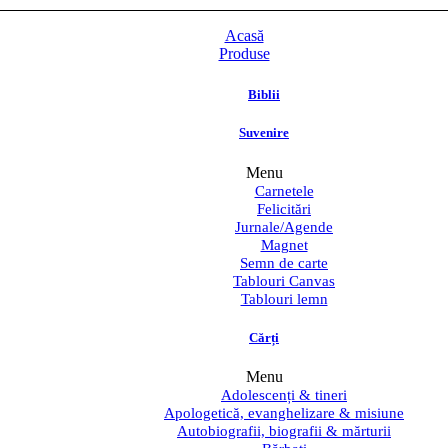
Acasă
Produse
Biblii
Suvenire
Menu
Carnetele
Felicitări
Jurnale/Agende
Magnet
Semn de carte
Tablouri Canvas
Tablouri lemn
Cărți
Menu
Adolescenți & tineri
Apologetică, evanghelizare & misiune
Autobiografii, biografii & mărturii