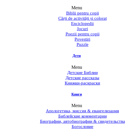
Menu
Biblii pentru copii
Cărți de activități și colorat
Enciclopedii
Jocuri
Poezii pentru copii
Povestiri
Puzzle
Дети
Menu
Детские Библии
Детские рассказы
Книжки-раскраски
Книги
Menu
Апологетика, миссия & евангелизация
Библейские комментарии
Биографии, автобиографии & свидетельства
Богословие