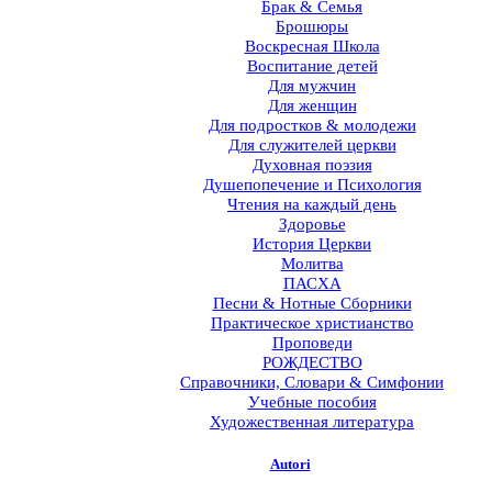
Брак & Семья
Брошюры
Воскресная Школа
Воспитание детей
Для мужчин
Для женщин
Для подростков & молодежи
Для служителей церкви
Духовная поэзия
Душепопечение и Психология
Чтения на каждый день
Здоровье
История Церкви
Молитва
ПАСХА
Песни & Нотные Сборники
Практическое христианство
Проповеди
РОЖДЕСТВО
Справочники, Словари & Симфонии
Учебные пособия
Художественная литература
Autori