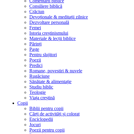
Comentarii biblice
Consiliere biblică
Crăciun
Devoționale & meditații zilnice
Dezvoltare personală
Femei
Istoria creștinismului
Materiale & lecții biblice
Părinți
Paște
Pentru slujitori
Poezii
Predici
Romane, povestiri & nuvele
Rugăciune
Sănătate & alimentație
Studiu biblic
Teologie
Viața creștină
Copii
Biblii pentru copii
Cărți de activități și colorat
Enciclopedii
Jocuri
Poezii pentru copii