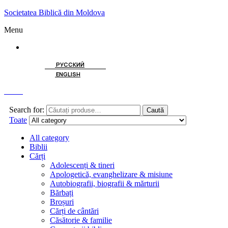
Societatea Biblică din Moldova
Menu
ROMÂNĂ
РУССКИЙ
ENGLISH
Caută
Search for:
Caută
Toate
All category
Biblii
Cărți
Adolescenți & tineri
Apologetică, evanghelizare & misiune
Autobiografii, biografii & mărturii
Bărbați
Broșuri
Cărți de cântări
Căsătorie & familie