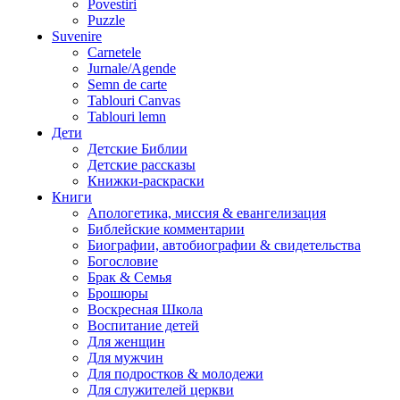
Povestiri
Puzzle
Suvenire
Carnetele
Jurnale/Agende
Semn de carte
Tablouri Canvas
Tablouri lemn
Дети
Детские Библии
Детские рассказы
Книжки-раскраски
Книги
Апологетика, миссия & евангелизация
Библейские комментарии
Биографии, автобиографии & свидетельства
Богословие
Брак & Семья
Брошюры
Воскресная Школа
Воспитание детей
Для женщин
Для мужчин
Для подростков & молодежи
Для служителей церкви