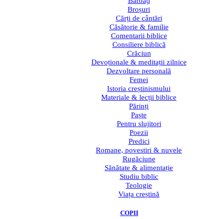
Bărbați
Broșuri
Cărți de cântări
Căsătorie & familie
Comentarii biblice
Consiliere biblică
Crăciun
Devoționale & meditații zilnice
Dezvoltare personală
Femei
Istoria creștinismului
Materiale & lecții biblice
Părinți
Paște
Pentru slujitori
Poezii
Predici
Romane, povestiri & nuvele
Rugăciune
Sănătate & alimentație
Studiu biblic
Teologie
Viața creștină
COPII