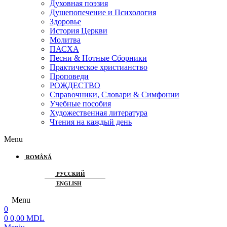
Духовная поэзия
Душепопечение и Психология
Здоровье
История Церкви
Молитва
ПАСХА
Песни & Нотные Сборники
Практическое христианство
Проповеди
РОЖДЕСТВО
Справочники, Словари & Симфонии
Учебные пособия
Художественная литература
Чтения на каждый день
Menu
ROMÂNĂ
РУССКИЙ
ENGLISH
Menu
0
0
0,00
MDL