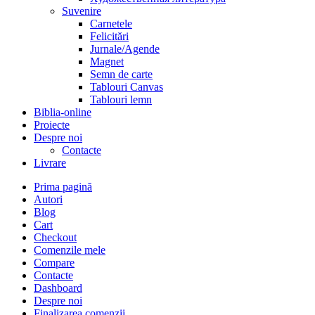
Suvenire
Carnetele
Felicitări
Jurnale/Agende
Magnet
Semn de carte
Tablouri Canvas
Tablouri lemn
Biblia-online
Proiecte
Despre noi
Contacte
Livrare
Prima pagină
Autori
Blog
Cart
Checkout
Comenzile mele
Compare
Contacte
Dashboard
Despre noi
Finalizarea comenzii