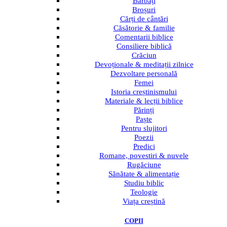
Bărbați
Broșuri
Cărți de cântări
Căsătorie & familie
Comentarii biblice
Consiliere biblică
Crăciun
Devoționale & meditații zilnice
Dezvoltare personală
Femei
Istoria creștinismului
Materiale & lecții biblice
Părinți
Paște
Pentru slujitori
Poezii
Predici
Romane, povestiri & nuvele
Rugăciune
Sănătate & alimentație
Studiu biblic
Teologie
Viața creștină
COPII