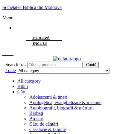
Societatea Biblică din Moldova
Menu
ROMÂNĂ
РУССКИЙ
ENGLISH
Caută
Search for:
Caută
Toate
All category
Biblii
Cărți
Adolescenți & tineri
Apologetică, evanghelizare & misiune
Autobiografii, biografii & mărturii
Bărbați
Broșuri
Cărți de cântări
Căsătorie & familie