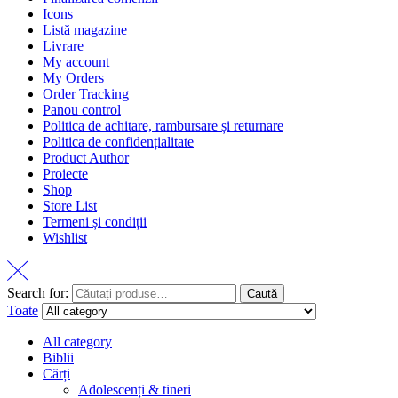
Icons
Listă magazine
Livrare
My account
My Orders
Order Tracking
Panou control
Politica de achitare, rambursare și returnare
Politica de confidențialitate
Product Author
Proiecte
Shop
Store List
Termeni și condiții
Wishlist
Search for:
Caută
Toate
All category
Biblii
Cărți
Adolescenți & tineri