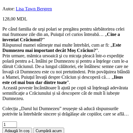
Autor:
Lisa Tawn Bergren
128,00
MDL
Pe când familia de urşi polari se pregătea pentru sărbătorirea celei
mai frumoase zile din an, Puiuţul cel curios întreabă… „
Cine a
inventat Crăciunul?
”
Răspunsul mamei stârneşte mai multe întrebări, cum ar fi: „
Este
Dumnezeu mai important decât Moș Crăciun?
”.
Prin urmare, mămica ursoaică şi cu micuţa pleacă într-o expediție
polară pentru a-L întâlni pe Dumnezeu și pentru a înţelege cum le-a
dăruit Crăciunul. De-a lungul călătoriei, ele întâlnesc semne care ne
învaţă că Dumnezeu este cu noi pretutindeni. Prin povăţuirea blândă
a Mamei, Puiuţul învață despre Crăciun și descoperă că… „
Iisus
este cel mai bun dar dintre toate
”.
Această poveste încântătoare îi ajută pe copii să înţeleagă adevărata
semnificaţie a Crăciunului și să descopere cât de mult îi iubește
Dumnezeu.
Colecția „Darul lui Dumnezeu” reușește să aducă răspunsurile
potrivite la întrebările sincere și drăgălașe ale copiilor, care se află…
Adaugă în coș
Cumpără acum