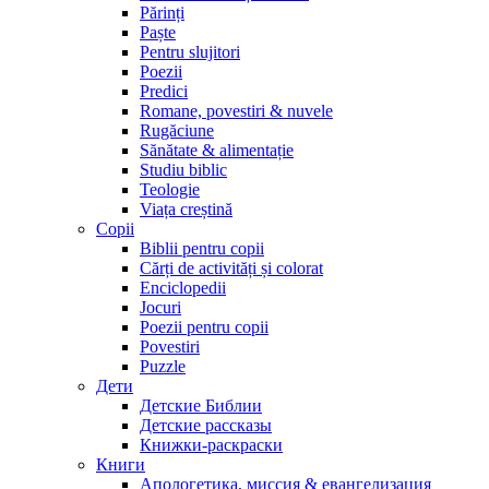
Părinți
Paște
Pentru slujitori
Poezii
Predici
Romane, povestiri & nuvele
Rugăciune
Sănătate & alimentație
Studiu biblic
Teologie
Viața creștină
Copii
Biblii pentru copii
Cărți de activități și colorat
Enciclopedii
Jocuri
Poezii pentru copii
Povestiri
Puzzle
Дети
Детские Библии
Детские рассказы
Книжки-раскраски
Книги
Апологетика, миссия & евангелизация