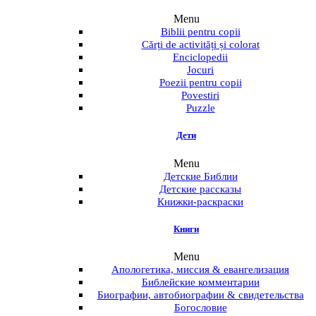
Menu
Biblii pentru copii
Cărți de activități și colorat
Enciclopedii
Jocuri
Poezii pentru copii
Povestiri
Puzzle
Дети
Menu
Детские Библии
Детские рассказы
Книжки-раскраски
Книги
Menu
Апологетика, миссия & евангелизация
Библейские комментарии
Биографии, автобиографии & свидетельства
Богословие