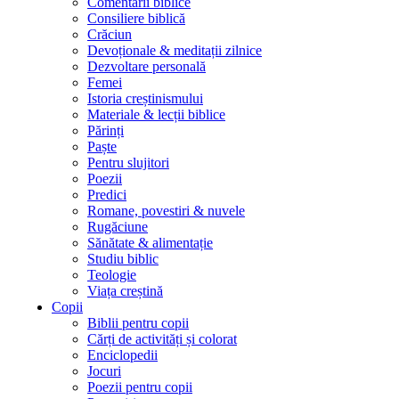
Comentarii biblice
Consiliere biblică
Crăciun
Devoționale & meditații zilnice
Dezvoltare personală
Femei
Istoria creștinismului
Materiale & lecții biblice
Părinți
Paște
Pentru slujitori
Poezii
Predici
Romane, povestiri & nuvele
Rugăciune
Sănătate & alimentație
Studiu biblic
Teologie
Viața creștină
Copii
Biblii pentru copii
Cărți de activități și colorat
Enciclopedii
Jocuri
Poezii pentru copii