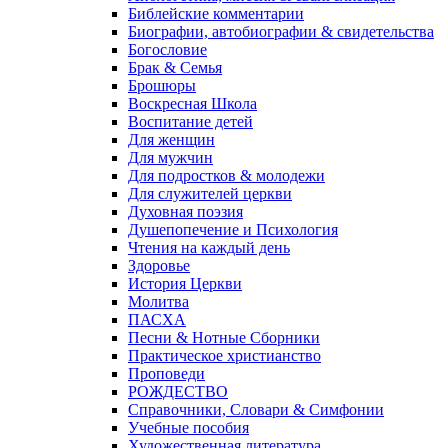
Библейские комментарии
Биографии, автобиографии & свидетельства
Богословие
Брак & Семья
Брошюры
Воскресная Школа
Воспитание детей
Для женщин
Для мужчин
Для подростков & молодежи
Для служителей церкви
Духовная поэзия
Душепопечение и Психология
Чтения на каждый день
Здоровье
История Церкви
Молитва
ПАСХА
Песни & Нотные Сборники
Практическое христианство
Проповеди
РОЖДЕСТВО
Справочники, Словари & Симфонии
Учебные пособия
Художественная литература