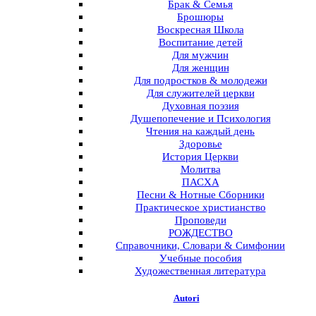
Брак & Семья
Брошюры
Воскресная Школа
Воспитание детей
Для мужчин
Для женщин
Для подростков & молодежи
Для служителей церкви
Духовная поэзия
Душепопечение и Психология
Чтения на каждый день
Здоровье
История Церкви
Молитва
ПАСХА
Песни & Нотные Сборники
Практическое христианство
Проповеди
РОЖДЕСТВО
Справочники, Словари & Симфонии
Учебные пособия
Художественная литература
Autori