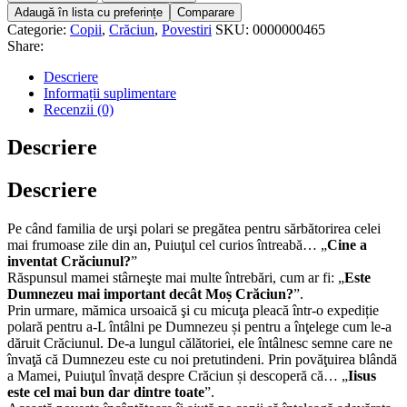
Adaugă în lista cu preferințe
Comparare
Categorie:
Copii
,
Crăciun
,
Povestiri
SKU:
0000000465
Share:
Descriere
Informații suplimentare
Recenzii (0)
Descriere
Descriere
Pe când familia de urşi polari se pregătea pentru sărbătorirea celei
mai frumoase zile din an, Puiuţul cel curios întreabă… „
Cine a
inventat Crăciunul?
”
Răspunsul mamei stârneşte mai multe întrebări, cum ar fi: „
Este
Dumnezeu mai important decât Moș Crăciun?
”.
Prin urmare, mămica ursoaică şi cu micuţa pleacă într-o expediție
polară pentru a-L întâlni pe Dumnezeu și pentru a înţelege cum le-a
dăruit Crăciunul. De-a lungul călătoriei, ele întâlnesc semne care ne
învaţă că Dumnezeu este cu noi pretutindeni. Prin povăţuirea blândă
a Mamei, Puiuţul învață despre Crăciun și descoperă că… „
Iisus
este cel mai bun dar dintre toate
”.