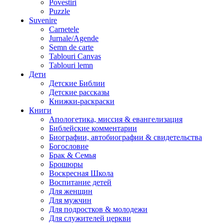
Povestiri
Puzzle
Suvenire
Carnetele
Jurnale/Agende
Semn de carte
Tablouri Canvas
Tablouri lemn
Дети
Детские Библии
Детские рассказы
Книжки-раскраски
Книги
Апологетика, миссия & евангелизация
Библейские комментарии
Биографии, автобиографии & свидетельства
Богословие
Брак & Семья
Брошюры
Воскресная Школа
Воспитание детей
Для женщин
Для мужчин
Для подростков & молодежи
Для служителей церкви