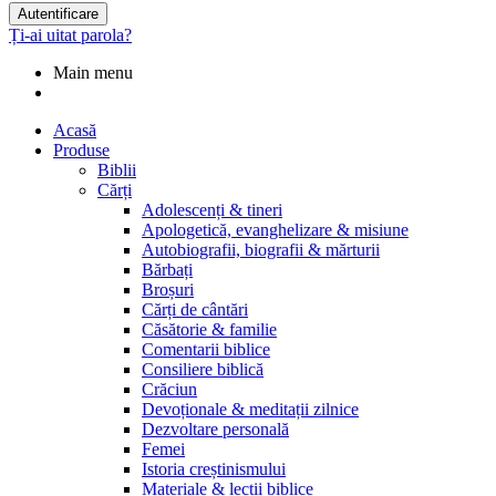
Autentificare
Ți-ai uitat parola?
Main menu
Acasă
Produse
Biblii
Cărți
Adolescenți & tineri
Apologetică, evanghelizare & misiune
Autobiografii, biografii & mărturii
Bărbați
Broșuri
Cărți de cântări
Căsătorie & familie
Comentarii biblice
Consiliere biblică
Crăciun
Devoționale & meditații zilnice
Dezvoltare personală
Femei
Istoria creștinismului
Materiale & lecții biblice