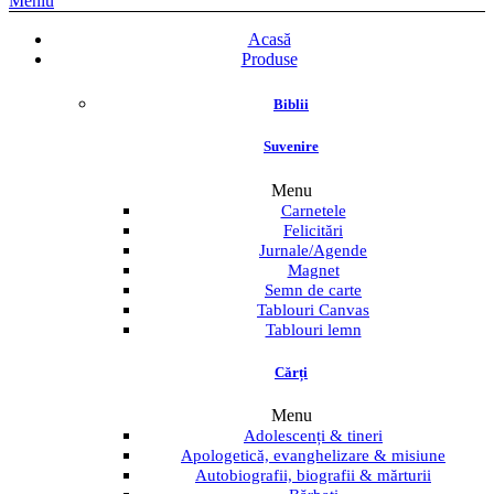
Meniu
Acasă
Produse
Biblii
Suvenire
Menu
Carnetele
Felicitări
Jurnale/Agende
Magnet
Semn de carte
Tablouri Canvas
Tablouri lemn
Cărți
Menu
Adolescenți & tineri
Apologetică, evanghelizare & misiune
Autobiografii, biografii & mărturii