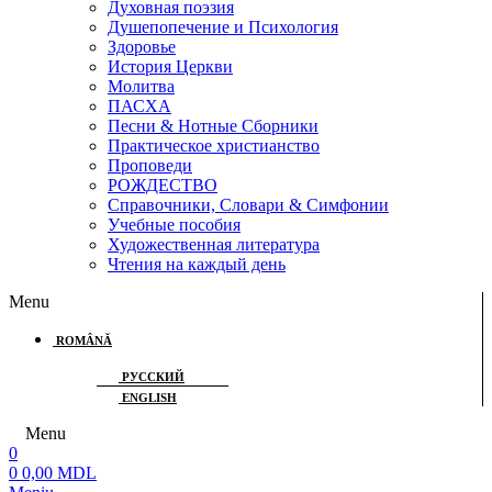
Духовная поэзия
Душепопечение и Психология
Здоровье
История Церкви
Молитва
ПАСХА
Песни & Нотные Сборники
Практическое христианство
Проповеди
РОЖДЕСТВО
Справочники, Словари & Симфонии
Учебные пособия
Художественная литература
Чтения на каждый день
Menu
ROMÂNĂ
РУССКИЙ
ENGLISH
Menu
0
0
0,00
MDL