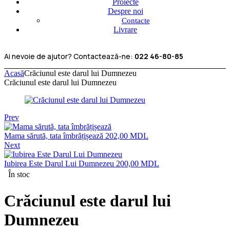
Proiecte
Despre noi
Contacte
Livrare
Ai nevoie de ajutor? Contactează-ne:
022 46-80-85
Acasă
Crăciunul este darul lui Dumnezeu
Crăciunul este darul lui Dumnezeu
Prev
Mama sărută, tata îmbrățișează
202,00
MDL
Next
Iubirea Este Darul Lui Dumnezeu
200,00
MDL
În stoc
Crăciunul este darul lui
Dumnezeu