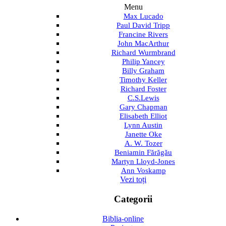
Menu
Max Lucado
Paul David Tripp
Francine Rivers
John MacArthur
Richard Wurmbrand
Philip Yancey
Billy Graham
Timothy Keller
Richard Foster
C.S.Lewis
Gary Chapman
Elisabeth Elliot
Lynn Austin
Janette Oke
A. W. Tozer
Beniamin Fărăgău
Martyn Lloyd-Jones
Ann Voskamp
Vezi toți
Categorii
Biblia-online