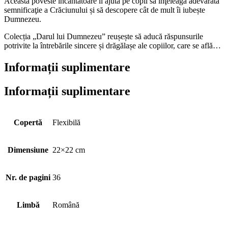
Această poveste încântătoare îi ajută pe copii să înţeleagă adevărata
semnificaţie a Crăciunului și să descopere cât de mult îi iubește
Dumnezeu.
Colecția „Darul lui Dumnezeu” reușește să aducă răspunsurile
potrivite la întrebările sincere și drăgălașe ale copiilor, care se află…
Informații suplimentare
Informații suplimentare
Copertă
Flexibilă
Dimensiune
22×22 cm
Nr. de pagini
36
Limbă
Română