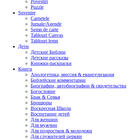
Povestiri
Puzzle
Suvenire
Carnetele
Jurnale/Agende
Semn de carte
Tablouri Canvas
Tablouri lemn
Дети
Детские Библии
Детские рассказы
Книжки-раскраски
Книги
Апологетика, миссия & евангелизация
Библейские комментарии
Биографии, автобиографии & свидетельства
Богословие
Брак & Семья
Брошюры
Воскресная Школа
Воспитание детей
Для женщин
Для мужчин
Для подростков & молодежи
Для служителей церкви