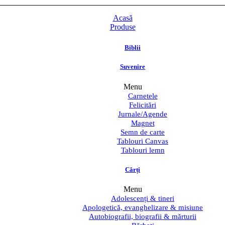
Acasă
Produse
Biblii
Suvenire
Menu
Carnetele
Felicitări
Jurnale/Agende
Magnet
Semn de carte
Tablouri Canvas
Tablouri lemn
Cărți
Menu
Adolescenți & tineri
Apologetică, evanghelizare & misiune
Autobiografii, biografii & mărturii