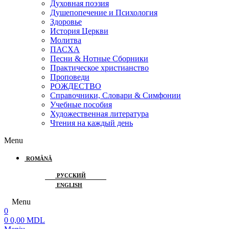
Духовная поэзия
Душепопечение и Психология
Здоровье
История Церкви
Молитва
ПАСХА
Песни & Нотные Сборники
Практическое христианство
Проповеди
РОЖДЕСТВО
Справочники, Словари & Симфонии
Учебные пособия
Художественная литература
Чтения на каждый день
Menu
ROMÂNĂ
РУССКИЙ
ENGLISH
Menu
0
0
0,00
MDL