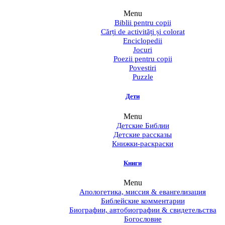
Menu
Biblii pentru copii
Cărți de activități și colorat
Enciclopedii
Jocuri
Poezii pentru copii
Povestiri
Puzzle
Дети
Menu
Детские Библии
Детские рассказы
Книжки-раскраски
Книги
Menu
Апологетика, миссия & евангелизация
Библейские комментарии
Биографии, автобиографии & свидетельства
Богословие