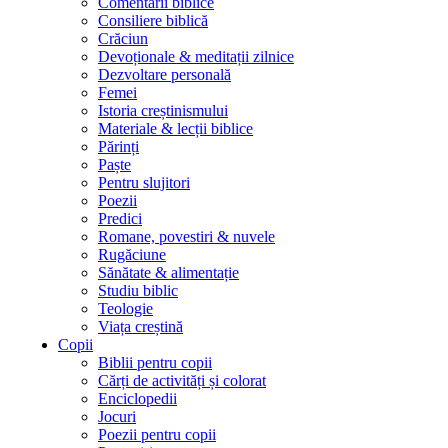
Comentarii biblice
Consiliere biblică
Crăciun
Devoționale & meditații zilnice
Dezvoltare personală
Femei
Istoria creștinismului
Materiale & lecții biblice
Părinți
Paște
Pentru slujitori
Poezii
Predici
Romane, povestiri & nuvele
Rugăciune
Sănătate & alimentație
Studiu biblic
Teologie
Viața creștină
Copii
Biblii pentru copii
Cărți de activități și colorat
Enciclopedii
Jocuri
Poezii pentru copii