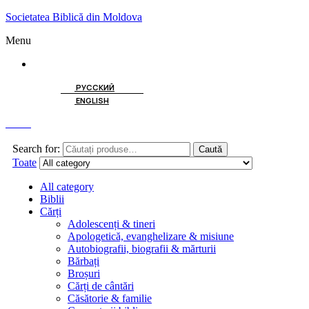
Societatea Biblică din Moldova
Menu
ROMÂNĂ
РУССКИЙ
ENGLISH
Caută
Search for:
Caută
Toate
All category
Biblii
Cărți
Adolescenți & tineri
Apologetică, evanghelizare & misiune
Autobiografii, biografii & mărturii
Bărbați
Broșuri
Cărți de cântări
Căsătorie & familie