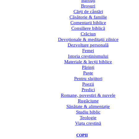
Bărbați
Broșuri
Cărți de cântări
Căsătorie & familie
Comentarii biblice
Consiliere biblică
Crăciun
Devoționale & meditații zilnice
Dezvoltare personală
Femei
Istoria creștinismului
Materiale & lecții biblice
Părinți
Paște
Pentru slujitori
Poezii
Predici
Romane, povestiri & nuvele
Rugăciune
Sănătate & alimentație
Studiu biblic
Teologie
Viața creștină
COPII