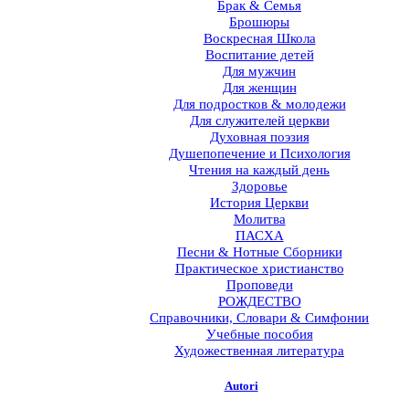
Брак & Семья
Брошюры
Воскресная Школа
Воспитание детей
Для мужчин
Для женщин
Для подростков & молодежи
Для служителей церкви
Духовная поэзия
Душепопечение и Психология
Чтения на каждый день
Здоровье
История Церкви
Молитва
ПАСХА
Песни & Нотные Сборники
Практическое христианство
Проповеди
РОЖДЕСТВО
Справочники, Словари & Симфонии
Учебные пособия
Художественная литература
Autori