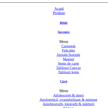
Acasă
Produse
Biblii
Suvenire
Menu
Carnetele
Felicitări
Jurnale/Agende
Magnet
Semn de carte
Tablouri Canvas
Tablouri lemn
Cărți
Menu
Adolescenți & tineri
Apologetică, evanghelizare & misiune
Autobiografii, biografii & mărturii