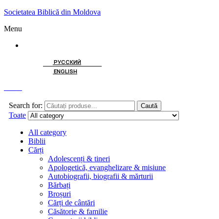
Societatea Biblică din Moldova
Menu
ROMÂNĂ
РУССКИЙ
ENGLISH
Caută
Search for:
Caută
Toate
All category
Biblii
Cărți
Adolescenți & tineri
Apologetică, evanghelizare & misiune
Autobiografii, biografii & mărturii
Bărbați
Broșuri
Cărți de cântări
Căsătorie & familie