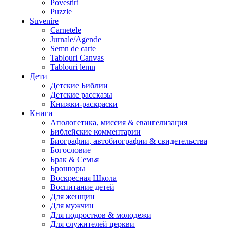
Povestiri
Puzzle
Suvenire
Carnetele
Jurnale/Agende
Semn de carte
Tablouri Canvas
Tablouri lemn
Дети
Детские Библии
Детские рассказы
Книжки-раскраски
Книги
Апологетика, миссия & евангелизация
Библейские комментарии
Биографии, автобиографии & свидетельства
Богословие
Брак & Семья
Брошюры
Воскресная Школа
Воспитание детей
Для женщин
Для мужчин
Для подростков & молодежи
Для служителей церкви