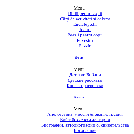
Menu
Biblii pentru copii
Cărți de activități și colorat
Enciclopedii
Jocuri
Poezii pentru copii
Povestiri
Puzzle
Дети
Menu
Детские Библии
Детские рассказы
Книжки-раскраски
Книги
Menu
Апологетика, миссия & евангелизация
Библейские комментарии
Биографии, автобиографии & свидетельства
Богословие