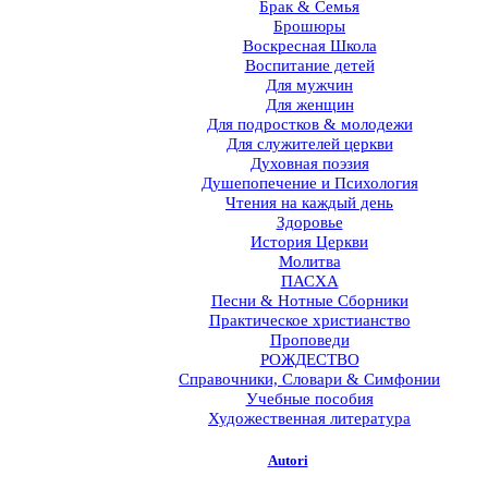
Брак & Семья
Брошюры
Воскресная Школа
Воспитание детей
Для мужчин
Для женщин
Для подростков & молодежи
Для служителей церкви
Духовная поэзия
Душепопечение и Психология
Чтения на каждый день
Здоровье
История Церкви
Молитва
ПАСХА
Песни & Нотные Сборники
Практическое христианство
Проповеди
РОЖДЕСТВО
Справочники, Словари & Симфонии
Учебные пособия
Художественная литература
Autori