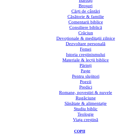
Bărbați
Broșuri
Cărți de cântări
Căsătorie & familie
Comentarii biblice
Consiliere biblică
Crăciun
Devoționale & meditații zilnice
Dezvoltare personală
Femei
Istoria creștinismului
Materiale & lecții biblice
Părinți
Paște
Pentru slujitori
Poezii
Predici
Romane, povestiri & nuvele
Rugăciune
Sănătate & alimentație
Studiu biblic
Teologie
Viața creștină
COPII