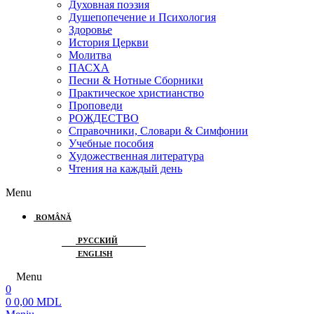
Духовная поэзия
Душепопечение и Психология
Здоровье
История Церкви
Молитва
ПАСХА
Песни & Нотные Сборники
Практическое христианство
Проповеди
РОЖДЕСТВО
Справочники, Словари & Симфонии
Учебные пособия
Художественная литература
Чтения на каждый день
Menu
ROMÂNĂ
РУССКИЙ
ENGLISH
Menu
0
0
0,00
MDL