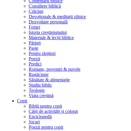
Comentarii biblice
Consiliere biblică
Crăciun
Devoționale & meditații zilnice
Dezvoltare personală
Femei
Istoria creștinismului
Materiale & lecții biblice
Părinți
Paște
Pentru slujitori
Poezii
Predici
Romane, povestiri & nuvele
Rugăciune
Sănătate & alimentație
Studiu biblic
Teologie
Viața creștină
Copii
Biblii pentru copii
Cărți de activități și colorat
Enciclopedii
Jocuri
Poezii pentru copii