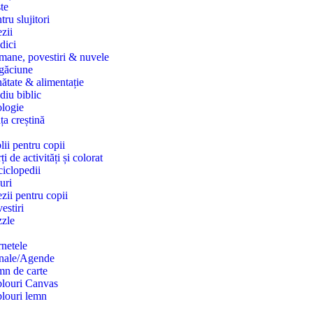
te
tru slujitori
zii
dici
ane, povestiri & nuvele
găciune
ătate & alimentație
diu biblic
logie
ța creștină
lii pentru copii
ți de activități și colorat
iclopedii
uri
zii pentru copii
estiri
zle
netele
rnale/Agende
n de carte
louri Canvas
louri lemn