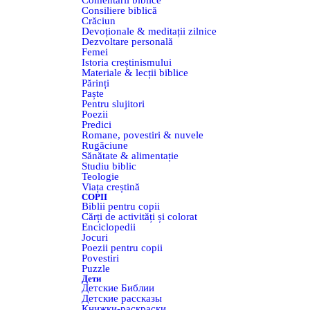
Comentarii biblice
Consiliere biblică
Crăciun
Devoționale & meditații zilnice
Dezvoltare personală
Femei
Istoria creștinismului
Materiale & lecții biblice
Părinți
Paște
Pentru slujitori
Poezii
Predici
Romane, povestiri & nuvele
Rugăciune
Sănătate & alimentație
Studiu biblic
Teologie
Viața creștină
COPII
Biblii pentru copii
Cărți de activități și colorat
Enciclopedii
Jocuri
Poezii pentru copii
Povestiri
Puzzle
Дети
Детские Библии
Детские рассказы
Книжки-раскраски