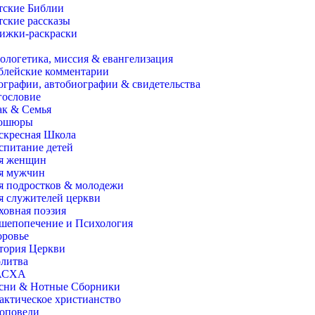
тские Библии
тские рассказы
ижки-раскраски
ологетика, миссия & евангелизация
блейские комментарии
ографии, автобиографии & свидетельства
гословие
ак & Семья
ошюры
скресная Школа
спитание детей
я женщин
я мужчин
я подростков & молодежи
я служителей церкви
ховная поэзия
шепопечение и Психология
оровье
тория Церкви
литва
АСХА
сни & Нотные Сборники
актическое христианство
оповеди