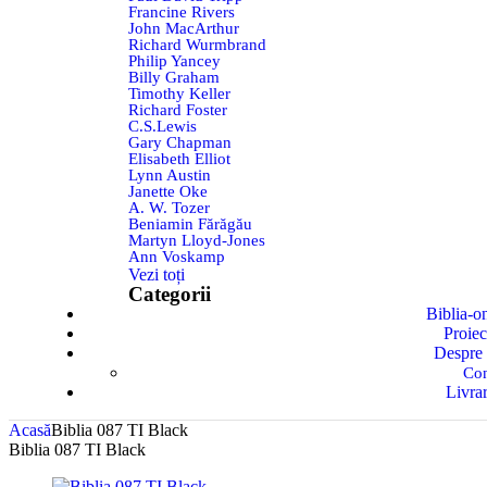
Francine Rivers
John MacArthur
Richard Wurmbrand
Philip Yancey
Billy Graham
Timothy Keller
Richard Foster
C.S.Lewis
Gary Chapman
Elisabeth Elliot
Lynn Austin
Janette Oke
A. W. Tozer
Beniamin Fărăgău
Martyn Lloyd-Jones
Ann Voskamp
Vezi toți
Categorii
Biblia-o
Proiec
Despre 
Con
Livra
Acasă
Biblia 087 TI Black
Biblia 087 TI Black