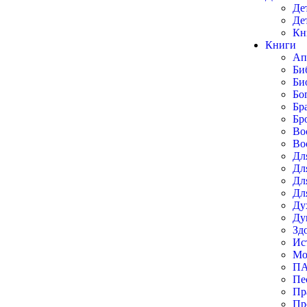
Де
Де
Кн
Книги
Ап
Би
Би
Бо
Бр
Бр
Во
Во
Дл
Дл
Дл
Дл
Ду
Ду
Зд
Ис
Мо
П
Пе
Пр
Пр