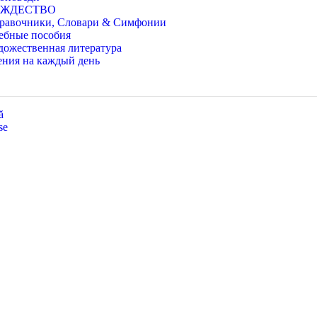
ОЖДЕСТВО
равочники, Словари & Симфонии
ебные пособия
дожественная литература
ения на каждый день
ă
se