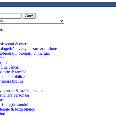
Caută
ory
lescenți & tineri
logetică, evanghelizare & misiune
obiografii, biografii & mărturii
bați
șuri
ți de cântări
ătorie & familie
entarii biblice
siliere biblică
ăciun
oționale & meditații zilnice
voltare personală
mei
oria creștinismului
eriale & lecții biblice
inți