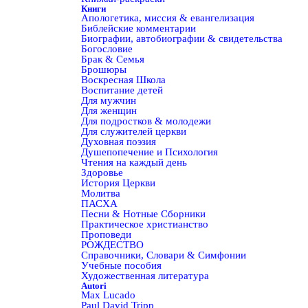
Книги
Апологетика, миссия & евангелизация
Библейские комментарии
Биографии, автобиографии & свидетельства
Богословие
Брак & Семья
Брошюры
Воскресная Школа
Воспитание детей
Для мужчин
Для женщин
Для подростков & молодежи
Для служителей церкви
Духовная поэзия
Душепопечение и Психология
Чтения на каждый день
Здоровье
История Церкви
Молитва
ПАСХА
Песни & Нотные Сборники
Практическое христианство
Проповеди
РОЖДЕСТВО
Справочники, Словари & Симфонии
Учебные пособия
Художественная литература
Autori
Max Lucado
Paul David Tripp