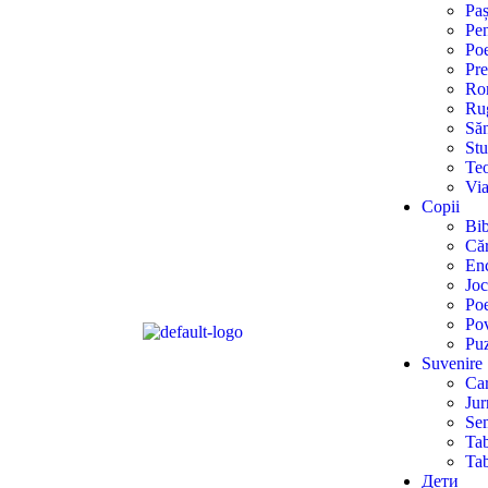
Paș
Pen
Poe
Pre
Rom
Ru
Săn
Stu
Teo
Via
Copii
Bib
Căr
Enc
Joc
Poe
Pov
Puz
Suvenire
Car
Ju
Sem
Tab
Tab
Дети