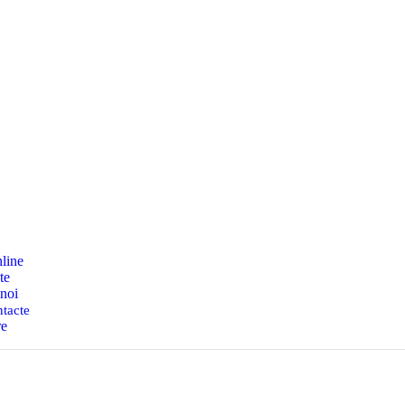
nline
te
noi
tacte
re