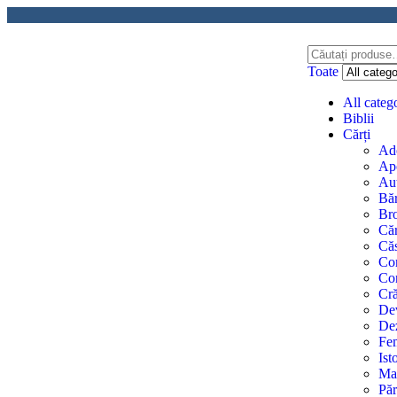
Toate
All categ
Biblii
Cărți
Ado
Apo
Aut
Băr
Bro
Căr
Căs
Com
Con
Cr
Dev
Dez
Fe
Ist
Mat
Păr