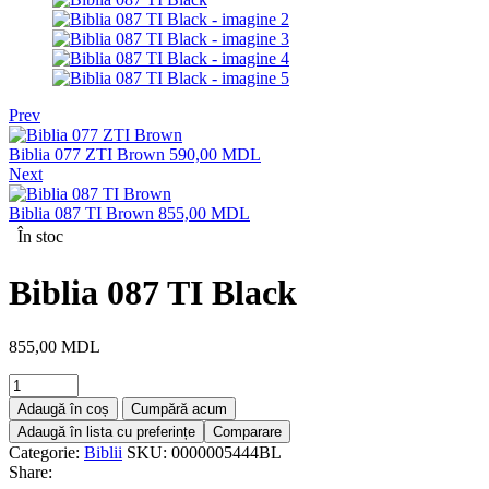
Prev
Biblia 077 ZTI Brown
590,00
MDL
Next
Biblia 087 TI Brown
855,00
MDL
În stoc
Biblia 087 TI Black
855,00
MDL
Adaugă în coș
Cumpără acum
Adaugă în lista cu preferințe
Comparare
Categorie:
Biblii
SKU:
0000005444BL
Share: