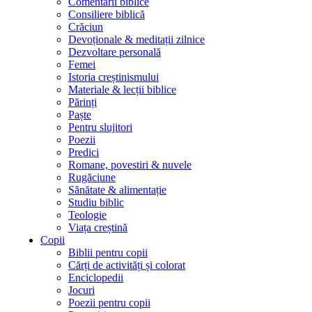
Comentarii biblice
Consiliere biblică
Crăciun
Devoționale & meditații zilnice
Dezvoltare personală
Femei
Istoria creștinismului
Materiale & lecții biblice
Părinți
Paște
Pentru slujitori
Poezii
Predici
Romane, povestiri & nuvele
Rugăciune
Sănătate & alimentație
Studiu biblic
Teologie
Viața creștină
Copii
Biblii pentru copii
Cărți de activități și colorat
Enciclopedii
Jocuri
Poezii pentru copii