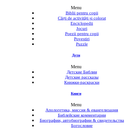
Menu
Biblii pentru copii
Cărți de activități și colorat
Enciclopedii
Jocuri
Poezii pentru copii
Povestiri
Puzzle
Дети
Menu
Детские Библии
Детские рассказы
Книжки-раскраски
Книги
Menu
Апологетика, миссия & евангелизация
Библейские комментарии
Биографии, автобиографии & свидетельства
Богословие