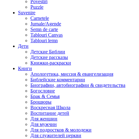
Povestiri
Puzzle
Suvenire
Carnetele
Jurnale/Agende
Semn de carte
Tablouri Canvas
Tablouri lemn
Дети
Детские Библии
Детские рассказы
Книжки-раскраски
Книги
Апологетика, миссия & евангелизация
Библейские комментарии
Биографии, автобиографии & свидетельства
Богословие
Брак & Семья
Брошюры
Воскресная Школа
Воспитание детей
Для женщин
Для мужчин
Для подростков & молодежи
Для служителей церкви