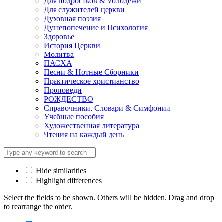
Для подростков & молодежи
Для служителей церкви
Духовная поэзия
Душепопечение и Психология
Здоровье
История Церкви
Молитва
ПАСХА
Песни & Нотные Сборники
Практическое христианство
Проповеди
РОЖДЕСТВО
Справочники, Словари & Симфонии
Учебные пособия
Художественная литература
Чтения на каждый день
Hide similarities
Highlight differences
Select the fields to be shown. Others will be hidden. Drag and drop
to rearrange the order.