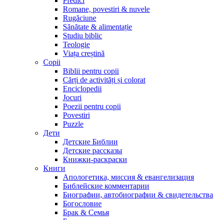
Predici
Romane, povestiri & nuvele
Rugăciune
Sănătate & alimentație
Studiu biblic
Teologie
Viața creștină
Copii
Biblii pentru copii
Cărți de activități și colorat
Enciclopedii
Jocuri
Poezii pentru copii
Povestiri
Puzzle
Дети
Детские Библии
Детские рассказы
Книжки-раскраски
Книги
Апологетика, миссия & евангелизация
Библейские комментарии
Биографии, автобиографии & свидетельства
Богословие
Брак & Семья