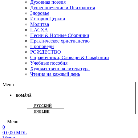
Духовная поэзия
Душепопечение и Психология
Здоровье
История Церкви
Молитва
ПАСХА
Песни & Нотные Сборники
Практическое христианство
Проповеди
РОЖДЕСТВО
Справочники, Словари & Симфонии
Учебные пособия
Художественная литература
Чтения на каждый день
Menu
ROMÂNĂ
РУССКИЙ
ENGLISH
Menu
0
0
0,00
MDL