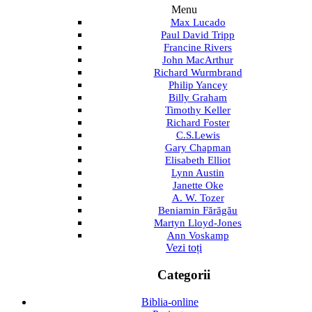
Menu
Max Lucado
Paul David Tripp
Francine Rivers
John MacArthur
Richard Wurmbrand
Philip Yancey
Billy Graham
Timothy Keller
Richard Foster
C.S.Lewis
Gary Chapman
Elisabeth Elliot
Lynn Austin
Janette Oke
A. W. Tozer
Beniamin Fărăgău
Martyn Lloyd-Jones
Ann Voskamp
Vezi toți
Categorii
Biblia-online