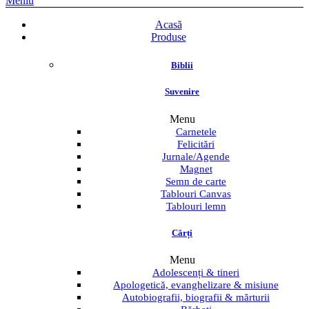
Meniu
Acasă
Produse
Biblii
Suvenire
Menu
Carnetele
Felicitări
Jurnale/Agende
Magnet
Semn de carte
Tablouri Canvas
Tablouri lemn
Cărți
Menu
Adolescenți & tineri
Apologetică, evanghelizare & misiune
Autobiografii, biografii & mărturii