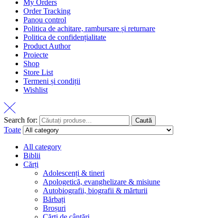
My Orders
Order Tracking
Panou control
Politica de achitare, rambursare și returnare
Politica de confidențialitate
Product Author
Proiecte
Shop
Store List
Termeni și condiții
Wishlist
Search for:
Caută
Toate
All category
Biblii
Cărți
Adolescenți & tineri
Apologetică, evanghelizare & misiune
Autobiografii, biografii & mărturii
Bărbați
Broșuri
Cărți de cântări