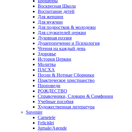
Брошюры
Воскресная Школа
Воспитание детей
Для женщин
Для мужчин
Для подростков & молодежи
Для служителей церкви
Духовная поэзия
Душепопечение и Психология
Чтения на каждый день
Здоровье
История Церкви
Молитва
ПАСХА
Песни & Нотные Сборники
Практическое христианство
Проповеди
РОЖДЕСТВО
Справочники, Словари & Симфонии
Учебные пособия
Художественная литература
Suvenire
Carnetele
Felicitări
Jurnale/Agende