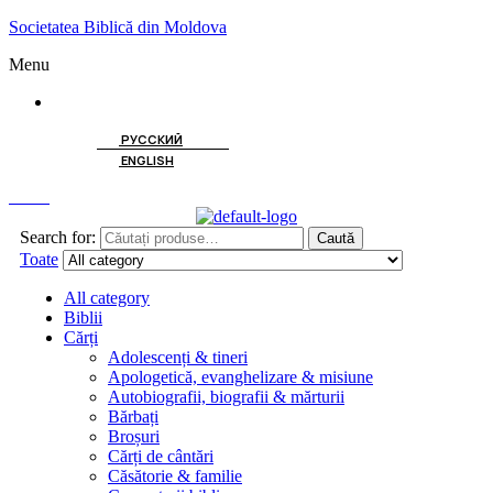
Societatea Biblică din Moldova
Menu
ROMÂNĂ
РУССКИЙ
ENGLISH
Caută
Search for:
Caută
Toate
All category
Biblii
Cărți
Adolescenți & tineri
Apologetică, evanghelizare & misiune
Autobiografii, biografii & mărturii
Bărbați
Broșuri
Cărți de cântări
Căsătorie & familie