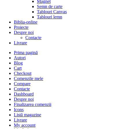
Magnet
Semn de carte
Tablouri Canvas
Tablouri lemn
Biblia-online
Proiecte
Despre noi
Contacte
Livrare
Prima pagină
Autori
Blog
Cart
Checkout
Comenzile mele
Compare
Contacte
Dashboard
Despre noi
Finalizarea comenzii
Icons
Listă magazine
Livrare
My account