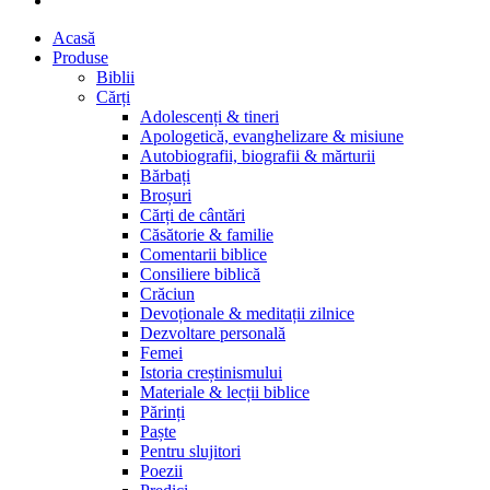
Acasă
Produse
Biblii
Cărți
Adolescenți & tineri
Apologetică, evanghelizare & misiune
Autobiografii, biografii & mărturii
Bărbați
Broșuri
Cărți de cântări
Căsătorie & familie
Comentarii biblice
Consiliere biblică
Crăciun
Devoționale & meditații zilnice
Dezvoltare personală
Femei
Istoria creștinismului
Materiale & lecții biblice
Părinți
Paște
Pentru slujitori
Poezii