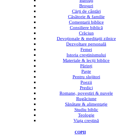
Bărbați
Broșuri
Cărți de cântări
Căsătorie & familie
Comentarii biblice
Consiliere biblică
Crăciun
Devoționale & meditații zilnice
Dezvoltare personală
Femei
Istoria creștinismului
Materiale & lecții biblice
Părinți
Paște
Pentru slujitori
Poezii
Predici
Romane, povestiri & nuvele
Rugăciune
Sănătate & alimentație
Studiu biblic
Teologie
Viața creștină
COPII