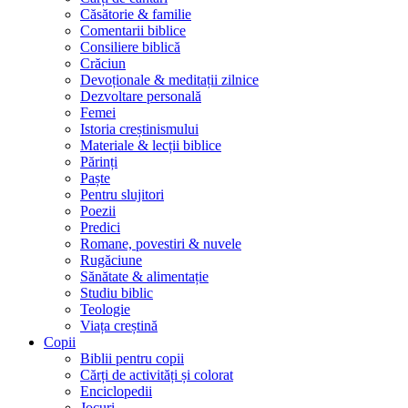
Căsătorie & familie
Comentarii biblice
Consiliere biblică
Crăciun
Devoționale & meditații zilnice
Dezvoltare personală
Femei
Istoria creștinismului
Materiale & lecții biblice
Părinți
Paște
Pentru slujitori
Poezii
Predici
Romane, povestiri & nuvele
Rugăciune
Sănătate & alimentație
Studiu biblic
Teologie
Viața creștină
Copii
Biblii pentru copii
Cărți de activități și colorat
Enciclopedii
Jocuri