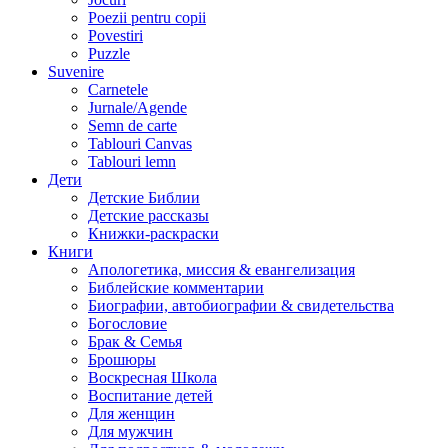
Poezii pentru copii
Povestiri
Puzzle
Suvenire
Carnetele
Jurnale/Agende
Semn de carte
Tablouri Canvas
Tablouri lemn
Дети
Детские Библии
Детские рассказы
Книжки-раскраски
Книги
Апологетика, миссия & евангелизация
Библейские комментарии
Биографии, автобиографии & свидетельства
Богословие
Брак & Семья
Брошюры
Воскресная Школа
Воспитание детей
Для женщин
Для мужчин