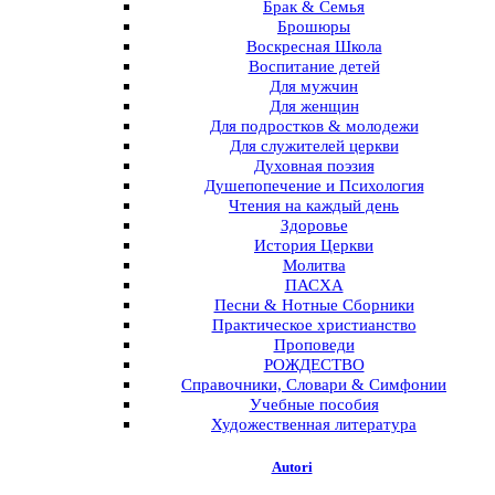
Брак & Семья
Брошюры
Воскресная Школа
Воспитание детей
Для мужчин
Для женщин
Для подростков & молодежи
Для служителей церкви
Духовная поэзия
Душепопечение и Психология
Чтения на каждый день
Здоровье
История Церкви
Молитва
ПАСХА
Песни & Нотные Сборники
Практическое христианство
Проповеди
РОЖДЕСТВО
Справочники, Словари & Симфонии
Учебные пособия
Художественная литература
Autori