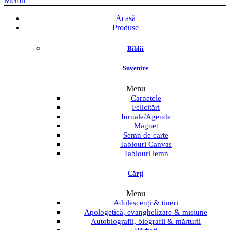
Meniu
Acasă
Produse
Biblii
Suvenire
Menu
Carnetele
Felicitări
Jurnale/Agende
Magnet
Semn de carte
Tablouri Canvas
Tablouri lemn
Cărți
Menu
Adolescenți & tineri
Apologetică, evanghelizare & misiune
Autobiografii, biografii & mărturii