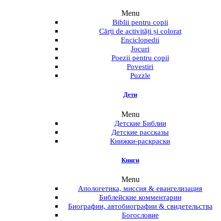
Menu
Biblii pentru copii
Cărți de activități și colorat
Enciclopedii
Jocuri
Poezii pentru copii
Povestiri
Puzzle
Дети
Menu
Детские Библии
Детские рассказы
Книжки-раскраски
Книги
Menu
Апологетика, миссия & евангелизация
Библейские комментарии
Биографии, автобиографии & свидетельства
Богословие