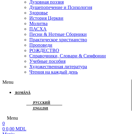
Духовная поэзия
Душепопечение и Психология
Здоровье
История Церкви
Молитва
ПАСХА
Песни & Нотные Сборники
Практическое христианство
Проповеди
РОЖДЕСТВО
Справочники, Словари & Симфонии
Учебные пособия
Художественная литература
Чтения на каждый день
Menu
ROMÂNĂ
РУССКИЙ
ENGLISH
Menu
0
0
0,00
MDL