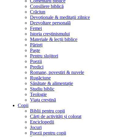
Comentarii biblice
Consiliere biblică
Crăciun
Devoționale & meditații zilnice
Dezvoltare personală
Femei
Istoria creștinismului
Materiale & lecții biblice
Părinți
Paște
Pentru slujitori
Poezii
Predici
Romane, povestiri & nuvele
Rugăciune
Sănătate & alimentație
Studiu biblic
Teologie
Viața creștină
Copii
Biblii pentru copii
Cărți de activități și colorat
Enciclopedii
Jocuri
Poezii pentru copii