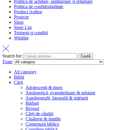
Politica de achitare, rambursare și returnare
Politica de confidențialitate
Product Author
Proiecte
Shop
Store List
Termeni și condiții
Wishlist
Search for:
Caută
Toate
All category
Biblii
Cărți
Adolescenți & tineri
Apologetică, evanghelizare & misiune
Autobiografii, biografii & mărturii
Bărbați
Broșuri
Cărți de cântări
Căsătorie & familie
Comentarii biblice
Consiliere biblică