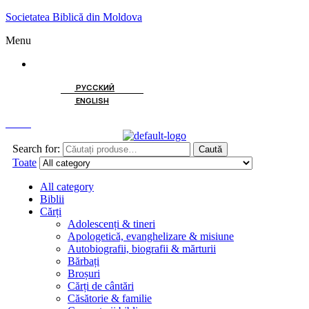
Societatea Biblică din Moldova
Menu
ROMÂNĂ
РУССКИЙ
ENGLISH
Caută
Search for:
Caută
Toate
All category
Biblii
Cărți
Adolescenți & tineri
Apologetică, evanghelizare & misiune
Autobiografii, biografii & mărturii
Bărbați
Broșuri
Cărți de cântări
Căsătorie & familie