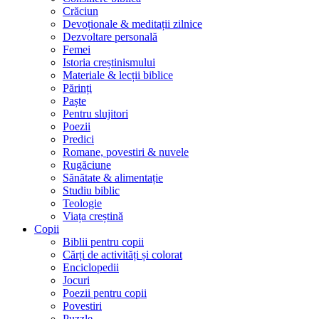
Crăciun
Devoționale & meditații zilnice
Dezvoltare personală
Femei
Istoria creștinismului
Materiale & lecții biblice
Părinți
Paște
Pentru slujitori
Poezii
Predici
Romane, povestiri & nuvele
Rugăciune
Sănătate & alimentație
Studiu biblic
Teologie
Viața creștină
Copii
Biblii pentru copii
Cărți de activități și colorat
Enciclopedii
Jocuri
Poezii pentru copii
Povestiri
Puzzle