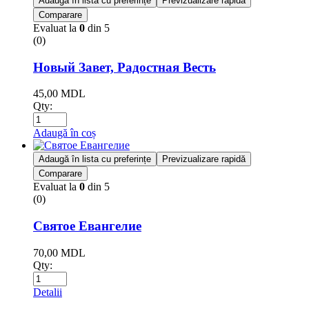
Adaugă în lista cu preferințe
Previzualizare rapidă
Comparare
Evaluat la
0
din 5
(0)
Новый Завет, Радостная Весть
45,00
MDL
Qty:
Adaugă în coș
Adaugă în lista cu preferințe
Previzualizare rapidă
Comparare
Evaluat la
0
din 5
(0)
Святое Евангелие
70,00
MDL
Qty:
Detalii