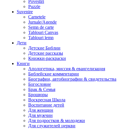
Povestiri
Puzzle
Suvenire
Carnetele
Jurnale/Agende
Semn de carte
Tablouri Canvas
Tablouri lemn
Дети
Детские Библии
Детские рассказы
Книжки-раскраски
Книги
Апологетика, миссия & евангелизация
Библейские комментарии
Биографии, автобиографии & свидетельства
Богословие
Брак & Семья
Брошюры
Воскресная Школа
Воспитание детей
Для женщин
Для мужчин
Для подростков & молодежи
Для служителей церкви