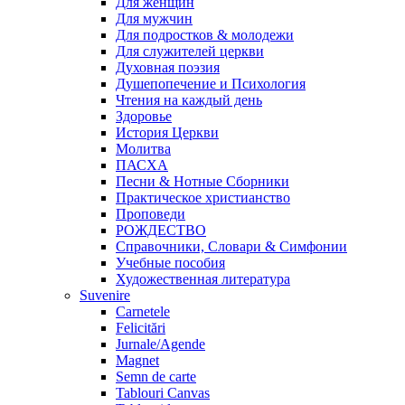
Для женщин
Для мужчин
Для подростков & молодежи
Для служителей церкви
Духовная поэзия
Душепопечение и Психология
Чтения на каждый день
Здоровье
История Церкви
Молитва
ПАСХА
Песни & Нотные Сборники
Практическое христианство
Проповеди
РОЖДЕСТВО
Справочники, Словари & Симфонии
Учебные пособия
Художественная литература
Suvenire
Carnetele
Felicitări
Jurnale/Agende
Magnet
Semn de carte
Tablouri Canvas