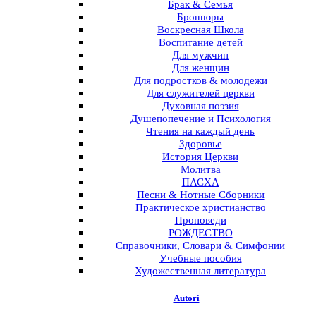
Брак & Семья
Брошюры
Воскресная Школа
Воспитание детей
Для мужчин
Для женщин
Для подростков & молодежи
Для служителей церкви
Духовная поэзия
Душепопечение и Психология
Чтения на каждый день
Здоровье
История Церкви
Молитва
ПАСХА
Песни & Нотные Сборники
Практическое христианство
Проповеди
РОЖДЕСТВО
Справочники, Словари & Симфонии
Учебные пособия
Художественная литература
Autori