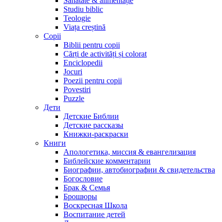
Sănătate & alimentație
Studiu biblic
Teologie
Viața creștină
Copii
Biblii pentru copii
Cărți de activități și colorat
Enciclopedii
Jocuri
Poezii pentru copii
Povestiri
Puzzle
Дети
Детские Библии
Детские рассказы
Книжки-раскраски
Книги
Апологетика, миссия & евангелизация
Библейские комментарии
Биографии, автобиографии & свидетельства
Богословие
Брак & Семья
Брошюры
Воскресная Школа
Воспитание детей