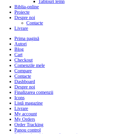
Tablouri lemn
Biblia-online
Proiecte
Despre noi
Contacte
Livrare
Prima pagină
Autori
Blog
Cart
Checkout
Comenzile mele
Compare
Contacte
Dashboard
Despre noi
Finalizarea comenzii
Icons
Listă magazine
Livrare
My account
My Orders
Order Tracking
Panou control