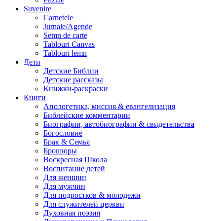
Suvenire
Carnetele
Jurnale/Agende
Semn de carte
Tablouri Canvas
Tablouri lemn
Дети
Детские Библии
Детские рассказы
Книжки-раскраски
Книги
Апологетика, миссия & евангелизация
Библейские комментарии
Биографии, автобиографии & свидетельства
Богословие
Брак & Семья
Брошюры
Воскресная Школа
Воспитание детей
Для женщин
Для мужчин
Для подростков & молодежи
Для служителей церкви
Духовная поэзия