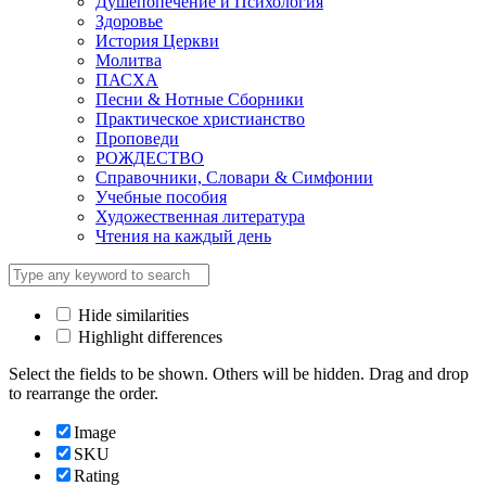
Душепопечение и Психология
Здоровье
История Церкви
Молитва
ПАСХА
Песни & Нотные Сборники
Практическое христианство
Проповеди
РОЖДЕСТВО
Справочники, Словари & Симфонии
Учебные пособия
Художественная литература
Чтения на каждый день
Hide similarities
Highlight differences
Select the fields to be shown. Others will be hidden. Drag and drop
to rearrange the order.
Image
SKU
Rating