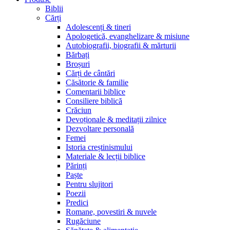
Biblii
Cărți
Adolescenți & tineri
Apologetică, evanghelizare & misiune
Autobiografii, biografii & mărturii
Bărbați
Broșuri
Cărți de cântări
Căsătorie & familie
Comentarii biblice
Consiliere biblică
Crăciun
Devoționale & meditații zilnice
Dezvoltare personală
Femei
Istoria creștinismului
Materiale & lecții biblice
Părinți
Paște
Pentru slujitori
Poezii
Predici
Romane, povestiri & nuvele
Rugăciune