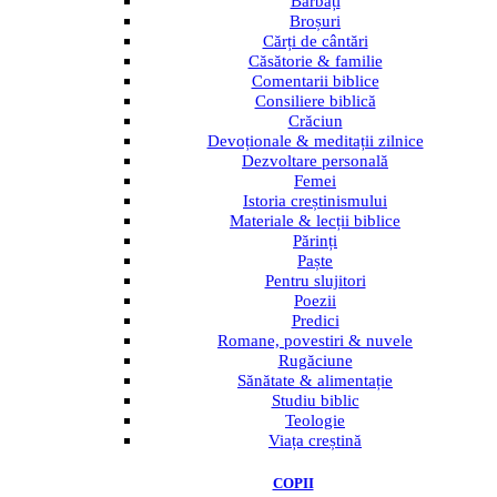
Bărbați
Broșuri
Cărți de cântări
Căsătorie & familie
Comentarii biblice
Consiliere biblică
Crăciun
Devoționale & meditații zilnice
Dezvoltare personală
Femei
Istoria creștinismului
Materiale & lecții biblice
Părinți
Paște
Pentru slujitori
Poezii
Predici
Romane, povestiri & nuvele
Rugăciune
Sănătate & alimentație
Studiu biblic
Teologie
Viața creștină
COPII