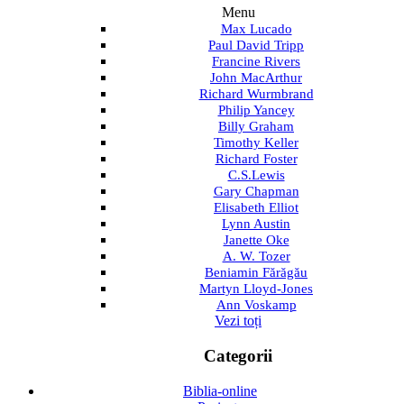
Menu
Max Lucado
Paul David Tripp
Francine Rivers
John MacArthur
Richard Wurmbrand
Philip Yancey
Billy Graham
Timothy Keller
Richard Foster
C.S.Lewis
Gary Chapman
Elisabeth Elliot
Lynn Austin
Janette Oke
A. W. Tozer
Beniamin Fărăgău
Martyn Lloyd-Jones
Ann Voskamp
Vezi toți
Categorii
Biblia-online