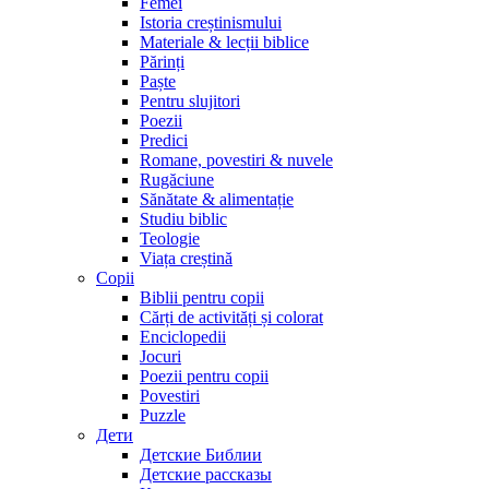
Femei
Istoria creștinismului
Materiale & lecții biblice
Părinți
Paște
Pentru slujitori
Poezii
Predici
Romane, povestiri & nuvele
Rugăciune
Sănătate & alimentație
Studiu biblic
Teologie
Viața creștină
Copii
Biblii pentru copii
Cărți de activități și colorat
Enciclopedii
Jocuri
Poezii pentru copii
Povestiri
Puzzle
Дети
Детские Библии
Детские рассказы