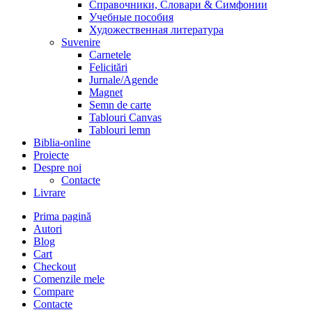
Справочники, Словари & Симфонии
Учебные пособия
Художественная литература
Suvenire
Carnetele
Felicitări
Jurnale/Agende
Magnet
Semn de carte
Tablouri Canvas
Tablouri lemn
Biblia-online
Proiecte
Despre noi
Contacte
Livrare
Prima pagină
Autori
Blog
Cart
Checkout
Comenzile mele
Compare
Contacte