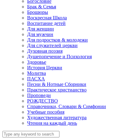
Богословие
Брак & Семья
Брошюры
Воскресная Школа
Воспитание детей
Для женщин
Для мужчин
Для подростков & молодежи
Для служителей церкви
Духовная поэзия
Душепопечение и Психология
Здоровье
История Церкви
Молитва
ПАСХА
Песни & Нотные Сборники
Практическое христианство
Проповеди
РОЖДЕСТВО
Справочники, Словари & Симфонии
Учебные пособия
Художественная литература
Чтения на каждый день