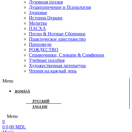
Духовная поэзия
Душепопечение и Психология
Здоровье
История Церкви
Молитва
ПАСХА
Песни & Нотные Сборники
Практическое христианство
Проповеди
РОЖДЕСТВО
Справочники, Словари & Симфонии
Учебные пособия
Художественная литература
Чтения на каждый день
Menu
ROMÂNĂ
РУССКИЙ
ENGLISH
Menu
0
0
0,00
MDL