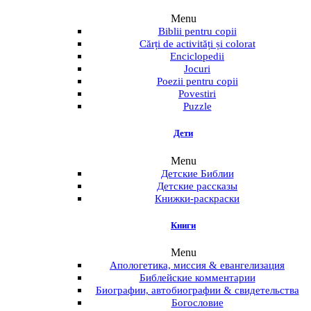
Menu
Biblii pentru copii
Cărți de activități și colorat
Enciclopedii
Jocuri
Poezii pentru copii
Povestiri
Puzzle
Дети
Menu
Детские Библии
Детские рассказы
Книжки-раскраски
Книги
Menu
Апологетика, миссия & евангелизация
Библейские комментарии
Биографии, автобиографии & свидетельства
Богословие