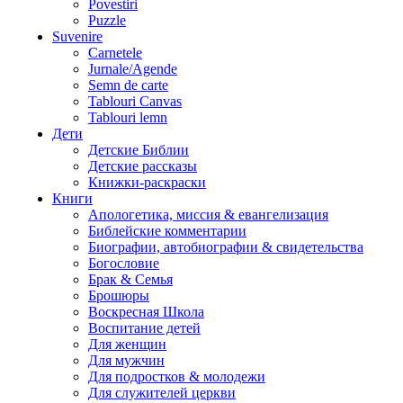
Povestiri
Puzzle
Suvenire
Carnetele
Jurnale/Agende
Semn de carte
Tablouri Canvas
Tablouri lemn
Дети
Детские Библии
Детские рассказы
Книжки-раскраски
Книги
Апологетика, миссия & евангелизация
Библейские комментарии
Биографии, автобиографии & свидетельства
Богословие
Брак & Семья
Брошюры
Воскресная Школа
Воспитание детей
Для женщин
Для мужчин
Для подростков & молодежи
Для служителей церкви