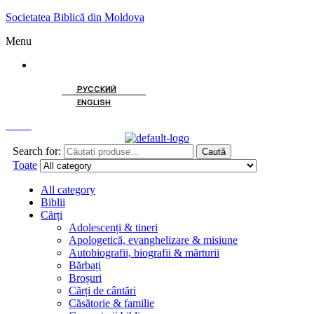
Societatea Biblică din Moldova
Menu
ROMÂNĂ
РУССКИЙ
ENGLISH
Caută
Search for:
Caută
Toate
All category
Biblii
Cărți
Adolescenți & tineri
Apologetică, evanghelizare & misiune
Autobiografii, biografii & mărturii
Bărbați
Broșuri
Cărți de cântări
Căsătorie & familie