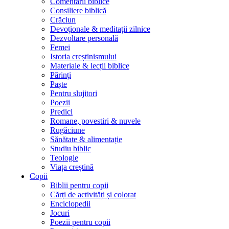
Comentarii biblice
Consiliere biblică
Crăciun
Devoționale & meditații zilnice
Dezvoltare personală
Femei
Istoria creștinismului
Materiale & lecții biblice
Părinți
Paște
Pentru slujitori
Poezii
Predici
Romane, povestiri & nuvele
Rugăciune
Sănătate & alimentație
Studiu biblic
Teologie
Viața creștină
Copii
Biblii pentru copii
Cărți de activități și colorat
Enciclopedii
Jocuri
Poezii pentru copii