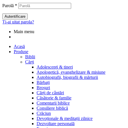
Parolă
*
Autentificare
Ți-ai uitat parola?
Main menu
Acasă
Produse
Biblii
Cărți
Adolescenți & tineri
Apologetică, evanghelizare & misiune
Autobiografii, biografii & mărturii
Bărbați
Broșuri
Cărți de cântări
Căsătorie & familie
Comentarii biblice
Consiliere biblică
Crăciun
Devoționale & meditații zilnice
Dezvoltare personală