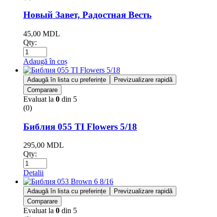
Новый Завет, Радостная Весть
45,00
MDL
Qty:
Adaugă în coș
Adaugă în lista cu preferințe
Previzualizare rapidă
Comparare
Evaluat la
0
din 5
(0)
Библия 055 TI Flowers 5/18
295,00
MDL
Qty:
Detalii
Adaugă în lista cu preferințe
Previzualizare rapidă
Comparare
Evaluat la
0
din 5