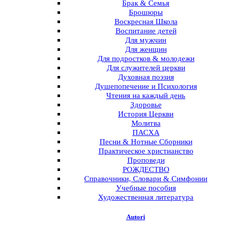
Брак & Семья
Брошюры
Воскресная Школа
Воспитание детей
Для мужчин
Для женщин
Для подростков & молодежи
Для служителей церкви
Духовная поэзия
Душепопечение и Психология
Чтения на каждый день
Здоровье
История Церкви
Молитва
ПАСХА
Песни & Нотные Сборники
Практическое христианство
Проповеди
РОЖДЕСТВО
Справочники, Словари & Симфонии
Учебные пособия
Художественная литература
Autori