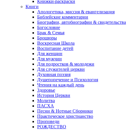
Книжки-раскраски
Книги
Апологетика, миссия & евангелизация
Библейские комментарии
Биографии, автобиографии & свидетельства
Богословие
Брак & Семья
Брошюры
Воскресная Школа
Воспитание детей
Для женщин
Для мужчин
Для подростков & молодежи
Для служителей церкви
Духовная поэзия
Душепопечение и Психология
Чтения на каждый день
Здоровье
История Церкви
Молитва
ПАСХА
Песни & Нотные Сборники
Практическое христианство
Проповеди
РОЖДЕСТВО