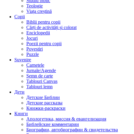
Studiu biblic
Teologie
Viața creștină
Copii
Biblii pentru copii
Cărți de activități și colorat
Enciclopedii
Jocuri
Poezii pentru copii
Povestiri
Puzzle
Suvenire
Carnetele
Jurnale/Agende
Semn de carte
Tablouri Canvas
Tablouri lemn
Дети
Детские Библии
Детские рассказы
Книжки-раскраски
Книги
Апологетика, миссия & евангелизация
Библейские комментарии
Биографии, автобиографии & свидетельства