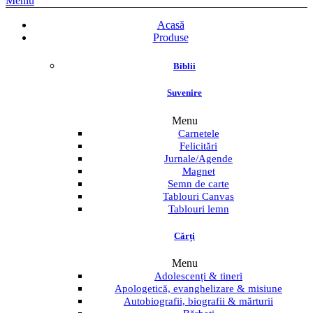
Meniu
Acasă
Produse
Biblii
Suvenire
Menu
Carnetele
Felicitări
Jurnale/Agende
Magnet
Semn de carte
Tablouri Canvas
Tablouri lemn
Cărți
Menu
Adolescenți & tineri
Apologetică, evanghelizare & misiune
Autobiografii, biografii & mărturii