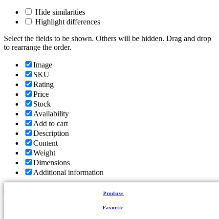
Hide similarities
Highlight differences
Select the fields to be shown. Others will be hidden. Drag and drop
to rearrange the order.
Image
SKU
Rating
Price
Stock
Availability
Add to cart
Description
Content
Weight
Dimensions
Additional information
Click outside to hide the comparison bar
Produse
Comparare
Back to top
Favorite