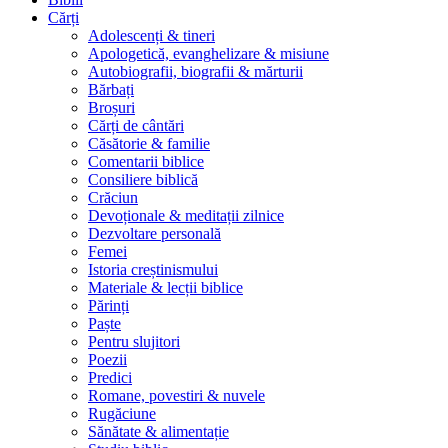
Cărți
Adolescenți & tineri
Apologetică, evanghelizare & misiune
Autobiografii, biografii & mărturii
Bărbați
Broșuri
Cărți de cântări
Căsătorie & familie
Comentarii biblice
Consiliere biblică
Crăciun
Devoționale & meditații zilnice
Dezvoltare personală
Femei
Istoria creștinismului
Materiale & lecții biblice
Părinți
Paște
Pentru slujitori
Poezii
Predici
Romane, povestiri & nuvele
Rugăciune
Sănătate & alimentație