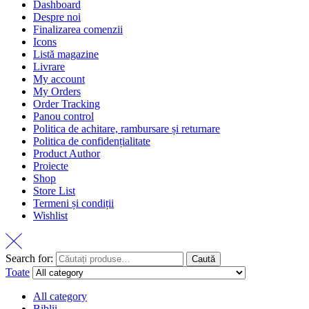
Dashboard
Despre noi
Finalizarea comenzii
Icons
Listă magazine
Livrare
My account
My Orders
Order Tracking
Panou control
Politica de achitare, rambursare și returnare
Politica de confidențialitate
Product Author
Proiecte
Shop
Store List
Termeni și condiții
Wishlist
Search for:
Caută
Toate
All category
Biblii