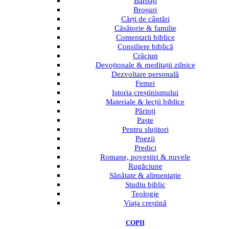
Bărbați
Broșuri
Cărți de cântări
Căsătorie & familie
Comentarii biblice
Consiliere biblică
Crăciun
Devoționale & meditații zilnice
Dezvoltare personală
Femei
Istoria creștinismului
Materiale & lecții biblice
Părinți
Paște
Pentru slujitori
Poezii
Predici
Romane, povestiri & nuvele
Rugăciune
Sănătate & alimentație
Studiu biblic
Teologie
Viața creștină
COPII