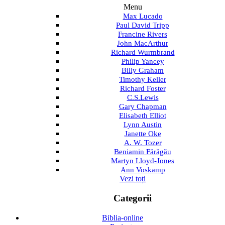
Menu
Max Lucado
Paul David Tripp
Francine Rivers
John MacArthur
Richard Wurmbrand
Philip Yancey
Billy Graham
Timothy Keller
Richard Foster
C.S.Lewis
Gary Chapman
Elisabeth Elliot
Lynn Austin
Janette Oke
A. W. Tozer
Beniamin Fărăgău
Martyn Lloyd-Jones
Ann Voskamp
Vezi toți
Categorii
Biblia-online