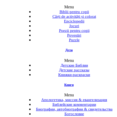
Menu
Biblii pentru copii
Cărți de activități și colorat
Enciclopedii
Jocuri
Poezii pentru copii
Povestiri
Puzzle
Дети
Menu
Детские Библии
Детские рассказы
Книжки-раскраски
Книги
Menu
Апологетика, миссия & евангелизация
Библейские комментарии
Биографии, автобиографии & свидетельства
Богословие