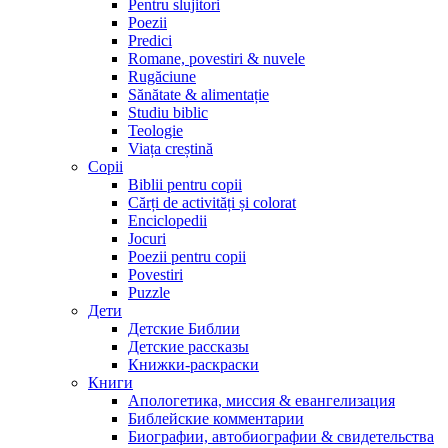
Pentru slujitori
Poezii
Predici
Romane, povestiri & nuvele
Rugăciune
Sănătate & alimentație
Studiu biblic
Teologie
Viața creștină
Copii
Biblii pentru copii
Cărți de activități și colorat
Enciclopedii
Jocuri
Poezii pentru copii
Povestiri
Puzzle
Дети
Детские Библии
Детские рассказы
Книжки-раскраски
Книги
Апологетика, миссия & евангелизация
Библейские комментарии
Биографии, автобиографии & свидетельства