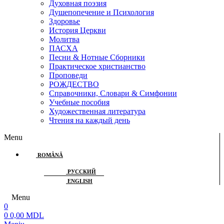
Духовная поэзия
Душепопечение и Психология
Здоровье
История Церкви
Молитва
ПАСХА
Песни & Нотные Сборники
Практическое христианство
Проповеди
РОЖДЕСТВО
Справочники, Словари & Симфонии
Учебные пособия
Художественная литература
Чтения на каждый день
Menu
ROMÂNĂ
РУССКИЙ
ENGLISH
Menu
0
0
0,00
MDL