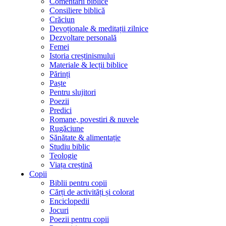
Comentarii biblice
Consiliere biblică
Crăciun
Devoționale & meditații zilnice
Dezvoltare personală
Femei
Istoria creștinismului
Materiale & lecții biblice
Părinți
Paște
Pentru slujitori
Poezii
Predici
Romane, povestiri & nuvele
Rugăciune
Sănătate & alimentație
Studiu biblic
Teologie
Viața creștină
Copii
Biblii pentru copii
Cărți de activități și colorat
Enciclopedii
Jocuri
Poezii pentru copii