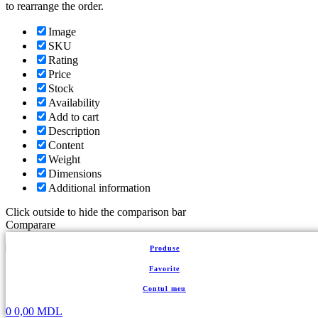
to rearrange the order.
Image
SKU
Rating
Price
Stock
Availability
Add to cart
Description
Content
Weight
Dimensions
Additional information
Click outside to hide the comparison bar
Comparare
Back to top
Produse
Favorite
Coș de cumpărături
Închide
Contul meu
0
0,00
MDL