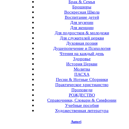
Брак & Семья
Брошюры
Воскресная Школа
Воспитание детей
Для мужчин
Для женщин
Для подростков & молодежи
Для служителей церкви
Духовная поэзия
Душепопечение и Психология
Чтения на каждый день
Здоровье
История Церкви
Молитва
ПАСХА
Песни & Нотные Сборники
Практическое христианство
Проповеди
РОЖДЕСТВО
Справочники, Словари & Симфонии
Учебные пособия
Художественная литература
Autori