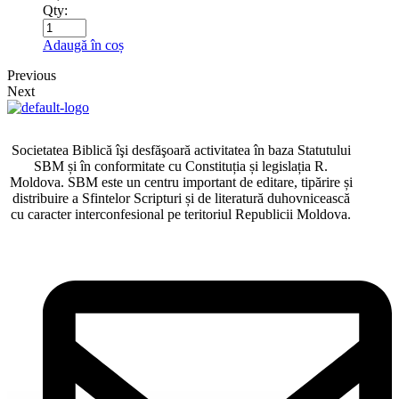
Qty:
Adaugă în coș
Previous
Next
Societatea Biblică îşi desfăşoară activitatea în baza Statutului
SBM și în conformitate cu Constituția și legislația R.
Moldova. SBM este un centru important de editare, tipărire și
distribuire a Sfintelor Scripturi și de literatură duhovnicească
cu caracter interconfesional pe teritoriul Republicii Moldova.