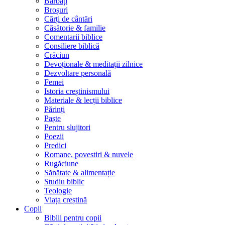
Bărbați
Broșuri
Cărți de cântări
Căsătorie & familie
Comentarii biblice
Consiliere biblică
Crăciun
Devoționale & meditații zilnice
Dezvoltare personală
Femei
Istoria creștinismului
Materiale & lecții biblice
Părinți
Paște
Pentru slujitori
Poezii
Predici
Romane, povestiri & nuvele
Rugăciune
Sănătate & alimentație
Studiu biblic
Teologie
Viața creștină
Copii
Biblii pentru copii