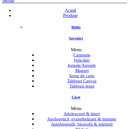
Meniu
Acasă
Produse
Biblii
Suvenire
Menu
Carnetele
Felicitări
Jurnale/Agende
Magnet
Semn de carte
Tablouri Canvas
Tablouri lemn
Cărți
Menu
Adolescenți & tineri
Apologetică, evanghelizare & misiune
Autobiografii, biografii & mărturii