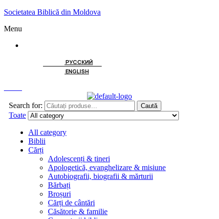
Societatea Biblică din Moldova
Menu
ROMÂNĂ
РУССКИЙ
ENGLISH
Caută
Search for:
Caută
Toate
All category
Biblii
Cărți
Adolescenți & tineri
Apologetică, evanghelizare & misiune
Autobiografii, biografii & mărturii
Bărbați
Broșuri
Cărți de cântări
Căsătorie & familie