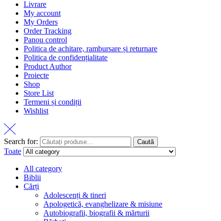
Livrare
My account
My Orders
Order Tracking
Panou control
Politica de achitare, rambursare și returnare
Politica de confidențialitate
Product Author
Proiecte
Shop
Store List
Termeni și condiții
Wishlist
Search for:
Caută
Toate
All category
Biblii
Cărți
Adolescenți & tineri
Apologetică, evanghelizare & misiune
Autobiografii, biografii & mărturii