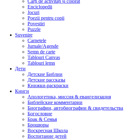
Cărți de activități și colorat
Enciclopedii
Jocuri
Poezii pentru copii
Povestiri
Puzzle
Suvenire
Carnetele
Jurnale/Agende
Semn de carte
Tablouri Canvas
Tablouri lemn
Дети
Детские Библии
Детские рассказы
Книжки-раскраски
Книги
Апологетика, миссия & евангелизация
Библейские комментарии
Биографии, автобиографии & свидетельства
Богословие
Брак & Семья
Брошюры
Воскресная Школа
Воспитание детей