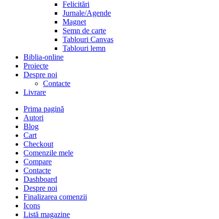
Felicitări
Jurnale/Agende
Magnet
Semn de carte
Tablouri Canvas
Tablouri lemn
Biblia-online
Proiecte
Despre noi
Contacte
Livrare
Prima pagină
Autori
Blog
Cart
Checkout
Comenzile mele
Compare
Contacte
Dashboard
Despre noi
Finalizarea comenzii
Icons
Listă magazine