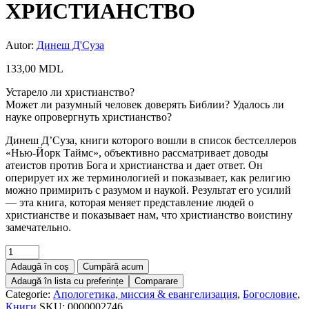
ХРИСТИАНСТВО
Autor:
Динеш Д'Суза
133,00
MDL
Устарело ли христианство?
Может ли разумный человек доверять Библии? Удалось ли
науке опровергнуть христианство?
Динеш Д’Суза, книги которого вошли в список бестселлеров
«Нью-Йорк Таймс», объективно рассматривает доводы
атеистов против Бога и христианства и дает ответ. Он
оперирует их же терминологией и показывает, как религию
можно примирить с разумом и наукой. Результат его усилий
— эта книга, которая меняет представление людей о
христианстве и показывает нам, что христианство воистину
замечательно.
Adaugă în coș
Cumpără acum
Adaugă în lista cu preferințe
Comparare
Categorie:
Апологетика, миссия & евангелизация
,
Богословие
,
Книги
SKU:
0000002746