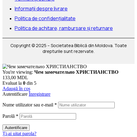
Informații despre livrare
Politica de confidențialitate
Politica de achitare, rambursare și returnare
Copyright © 2025 – Societatea Biblică din Moldova. Toate
drepturile sunt rezervate.
You're viewing:
Чем замечательно ХРИСТИАНСТВО
133,00
MDL
Evaluat la
0
din 5
Adaugă în coș
Autentificare
Înregistrare
Nume utilizator sau e-mail
*
Parolă
*
Autentificare
Ți-ai uitat parola?