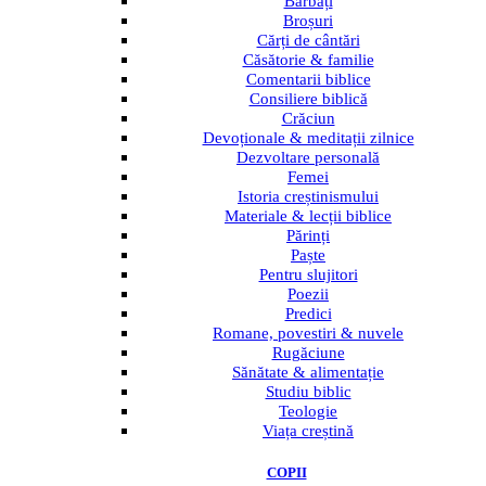
Bărbați
Broșuri
Cărți de cântări
Căsătorie & familie
Comentarii biblice
Consiliere biblică
Crăciun
Devoționale & meditații zilnice
Dezvoltare personală
Femei
Istoria creștinismului
Materiale & lecții biblice
Părinți
Paște
Pentru slujitori
Poezii
Predici
Romane, povestiri & nuvele
Rugăciune
Sănătate & alimentație
Studiu biblic
Teologie
Viața creștină
COPII