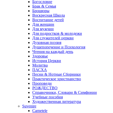
Богословие
Брак & Семья
Брошюры
Воскресная Школа
Воспитание детей
Для женщин
Для мужчин
Для подростков & молодежи
Для служителей церкви
Духовная поэзия
Душепопечение и Психология
Чтения на каждый день
Здоровье
История Церкви
Молитва
ПАСХА
Песни & Нотные Сборники
Практическое христианство
Проповеди
РОЖДЕСТВО
Справочники, Словари & Симфонии
Учебные пособия
Художественная литература
Suvenire
Carnetele