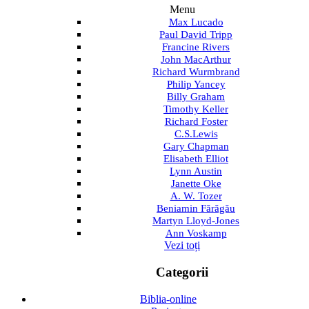
Menu
Max Lucado
Paul David Tripp
Francine Rivers
John MacArthur
Richard Wurmbrand
Philip Yancey
Billy Graham
Timothy Keller
Richard Foster
C.S.Lewis
Gary Chapman
Elisabeth Elliot
Lynn Austin
Janette Oke
A. W. Tozer
Beniamin Fărăgău
Martyn Lloyd-Jones
Ann Voskamp
Vezi toți
Categorii
Biblia-online