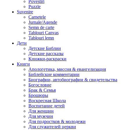
Povestiri
Puzzle
Suvenire
Carnetele
Jurnale/Agende
Semn de carte
Tablouri Canvas
Tablouri lemn
Дети
Детские Библии
Детские рассказы
Книжки-раскраски
Книги
Апологетика, миссия & евангелизация
Библейские комментарии
Биографии, автобиографии & свидетельства
Богословие
Брак & Семья
Брошюры
Воскресная Школа
Воспитание детей
Для женщин
Для мужчин
Для подростков & молодежи
Для служителей церкви