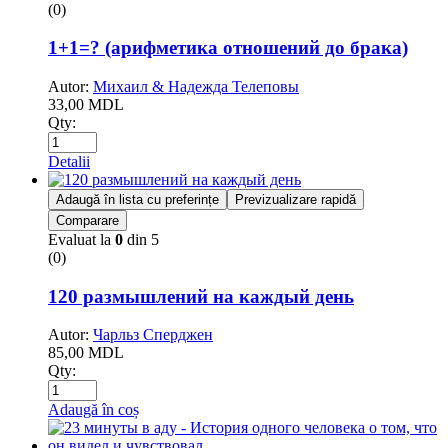
(0)
1+1=? (арифметика отношений до брака)
Autor:
Михаил & Надежда Телеповы
33,00
MDL
Qty:
Detalii
Adaugă în lista cu preferințe
Previzualizare rapidă
Comparare
Evaluat la
0
din 5
(0)
120 размышлений на каждый день
Autor:
Чарльз Сперджен
85,00
MDL
Qty:
Adaugă în coș