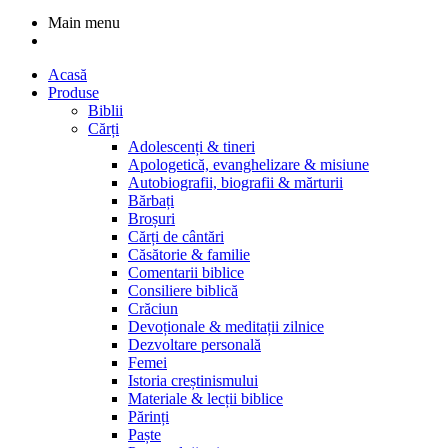
Main menu
Acasă
Produse
Biblii
Cărți
Adolescenți & tineri
Apologetică, evanghelizare & misiune
Autobiografii, biografii & mărturii
Bărbați
Broșuri
Cărți de cântări
Căsătorie & familie
Comentarii biblice
Consiliere biblică
Crăciun
Devoționale & meditații zilnice
Dezvoltare personală
Femei
Istoria creștinismului
Materiale & lecții biblice
Părinți
Paște