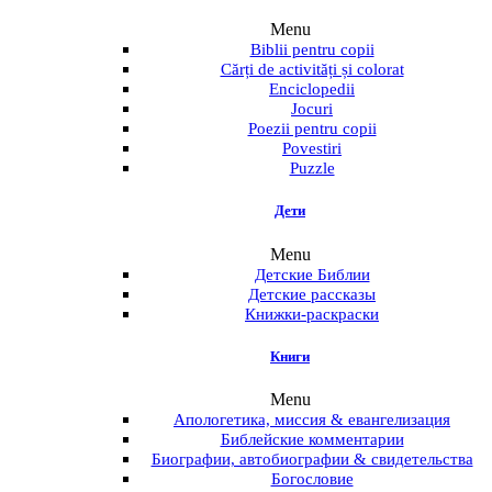
Menu
Biblii pentru copii
Cărți de activități și colorat
Enciclopedii
Jocuri
Poezii pentru copii
Povestiri
Puzzle
Дети
Menu
Детские Библии
Детские рассказы
Книжки-раскраски
Книги
Menu
Апологетика, миссия & евангелизация
Библейские комментарии
Биографии, автобиографии & свидетельства
Богословие