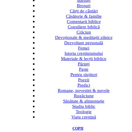
Bărbați
Broșuri
Cărți de cântări
Căsătorie & familie
Comentarii biblice
Consiliere biblică
Crăciun
Devoționale & meditații zilnice
Dezvoltare personală
Femei
Istoria creștinismului
Materiale & lecții biblice
Părinți
Paște
Pentru slujitori
Poezii
Predici
Romane, povestiri & nuvele
Rugăciune
Sănătate & alimentație
Studiu biblic
Teologie
Viața creștină
COPII