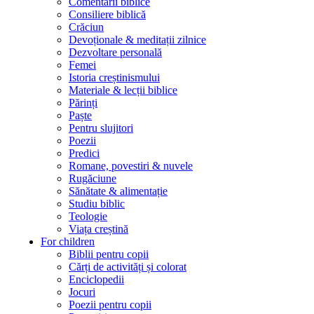
Comentarii biblice
Consiliere biblică
Crăciun
Devoționale & meditații zilnice
Dezvoltare personală
Femei
Istoria creștinismului
Materiale & lecții biblice
Părinți
Paște
Pentru slujitori
Poezii
Predici
Romane, povestiri & nuvele
Rugăciune
Sănătate & alimentație
Studiu biblic
Teologie
Viața creștină
For children
Biblii pentru copii
Cărți de activități și colorat
Enciclopedii
Jocuri
Poezii pentru copii