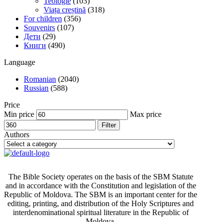
Teologie
(103)
Viața creștină
(318)
For children
(356)
Souvenirs
(107)
Дети
(29)
Книги
(490)
Language
Romanian
(2040)
Russian
(588)
Price
Min price
Max price
Filter
Authors
The Bible Society operates on the basis of the SBM Statute
and in accordance with the Constitution and legislation of the
Republic of Moldova. The SBM is an important center for the
editing, printing, and distribution of the Holy Scriptures and
interdenominational spiritual literature in the Republic of
Moldova.