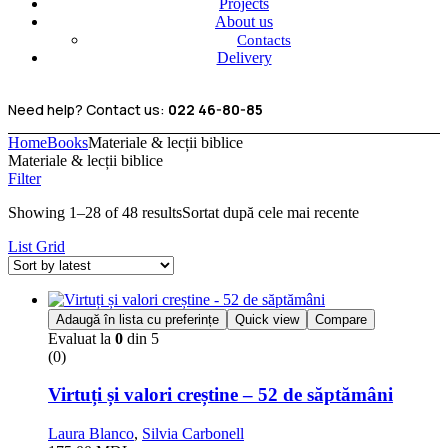
Projects
About us
Contacts
Delivery
Need help? Contact us:
022 46-80-85
Home
Books
Materiale & lecții biblice
Materiale & lecții biblice
Filter
Showing 1–28 of 48 results
Sortat după cele mai recente
List
Grid
Adaugă în lista cu preferințe
Quick view
Compare
Evaluat la
0
din 5
(0)
Virtuți și valori creștine – 52 de săptămâni
Laura Blanco
,
Silvia Carbonell