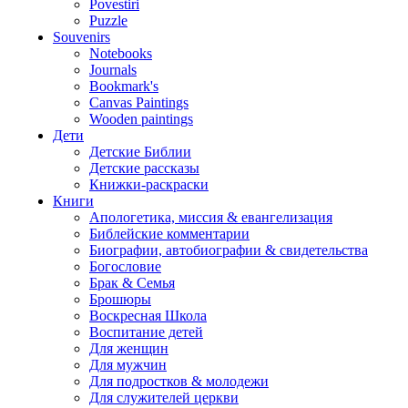
Povestiri
Puzzle
Souvenirs
Notebooks
Journals
Bookmark's
Canvas Paintings
Wooden paintings
Дети
Детские Библии
Детские рассказы
Книжки-раскраски
Книги
Апологетика, миссия & евангелизация
Библейские комментарии
Биографии, автобиографии & свидетельства
Богословие
Брак & Семья
Брошюры
Воскресная Школа
Воспитание детей
Для женщин
Для мужчин
Для подростков & молодежи
Для служителей церкви