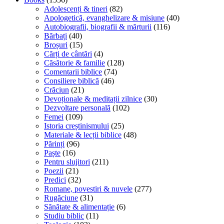
Adolescenți & tineri
(82)
Apologetică, evanghelizare & misiune
(40)
Autobiografii, biografii & mărturii
(116)
Bărbați
(40)
Broșuri
(15)
Cărți de cântări
(4)
Căsătorie & familie
(128)
Comentarii biblice
(74)
Consiliere biblică
(46)
Crăciun
(21)
Devoționale & meditații zilnice
(30)
Dezvoltare personală
(102)
Femei
(109)
Istoria creștinismului
(25)
Materiale & lecții biblice
(48)
Părinți
(96)
Paște
(16)
Pentru slujitori
(211)
Poezii
(21)
Predici
(32)
Romane, povestiri & nuvele
(277)
Rugăciune
(31)
Sănătate & alimentație
(6)
Studiu biblic
(11)