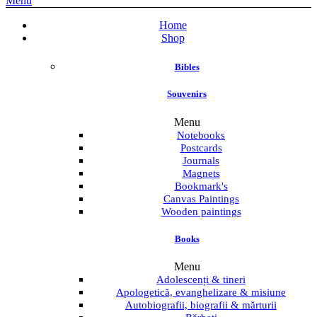
Menu
Home
Shop
Bibles
Souvenirs
Menu
Notebooks
Postcards
Journals
Magnets
Bookmark's
Canvas Paintings
Wooden paintings
Books
Menu
Adolescenți & tineri
Apologetică, evanghelizare & misiune
Autobiografii, biografii & mărturii