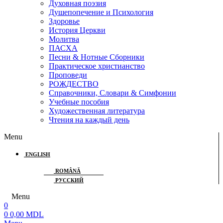
Духовная поэзия
Душепопечение и Психология
Здоровье
История Церкви
Молитва
ПАСХА
Песни & Нотные Сборники
Практическое христианство
Проповеди
РОЖДЕСТВО
Справочники, Словари & Симфонии
Учебные пособия
Художественная литература
Чтения на каждый день
Menu
ENGLISH
ROMÂNĂ
РУССКИЙ
Menu
0
0
0,00
MDL