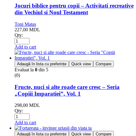
Jocuri biblice pentru copii – Activitati recreative
din Vechiul si Noul Testament
Toni Matas
227,00
MDL
Qty:
Add to cart
Adaugă în lista cu preferințe
Quick view
Compare
Evaluat la
0
din 5
(0)
Fructe, nuci si alte roade care cresc – Seria
„Copiii Imparatiei”, Vol. 1
298,00
MDL
Qty:
Add to cart
Adaugă în lista cu preferințe
Quick view
Compare