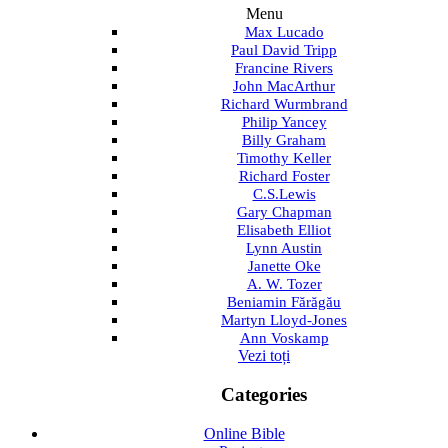
Menu
Max Lucado
Paul David Tripp
Francine Rivers
John MacArthur
Richard Wurmbrand
Philip Yancey
Billy Graham
Timothy Keller
Richard Foster
C.S.Lewis
Gary Chapman
Elisabeth Elliot
Lynn Austin
Janette Oke
A. W. Tozer
Beniamin Fărăgău
Martyn Lloyd-Jones
Ann Voskamp
Vezi toți
Categories
Online Bible