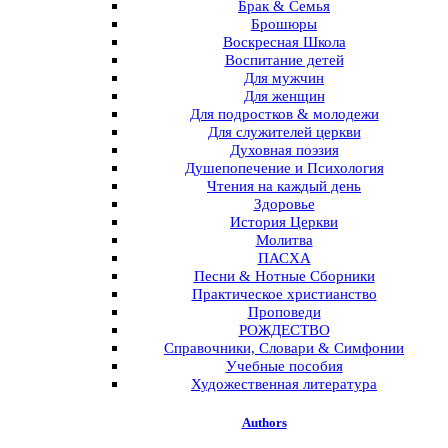
Брак & Семья
Брошюры
Воскресная Школа
Воспитание детей
Для мужчин
Для женщин
Для подростков & молодежи
Для служителей церкви
Духовная поэзия
Душепопечение и Психология
Чтения на каждый день
Здоровье
История Церкви
Молитва
ПАСХА
Песни & Нотные Сборники
Практическое христианство
Проповеди
РОЖДЕСТВО
Справочники, Словари & Симфонии
Учебные пособия
Художественная литература
Authors