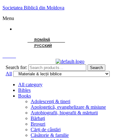
Societatea Biblică din Moldova
Menu
ENGLISH
ROMÂNĂ
РУССКИЙ
Search
Search for:
Search
All
All category
Bibles
Books
Adolescenți & tineri
Apologetică, evanghelizare & misiune
Autobiografii, biografii & mărturii
Bărbați
Broșuri
Cărți de cântări
Căsătorie & familie