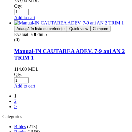
333,00
MDL
Qty:
Add to cart
Adaugă în lista cu preferințe
Quick view
Compare
Evaluat la
0
din 5
(0)
Manual-IN CAUTAREA ADEV. 7-9 ani AN 2
TRIM 1
114,00
MDL
Qty:
Add to cart
1
2
>
Categories
Bibles
(213)
Books
(1556)