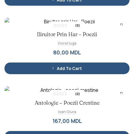
n
5
(0)
E
Biruitor Prin Har – Poezii
v
a
l
Viorel Iuga
u
a
t
80,00
MDL
l
a
0
d
i
Add To Cart
n
5
(0)
E
Antologie – Poezii Crestine
v
a
l
Ioan Giura
u
a
t
167,00
MDL
l
a
0
d