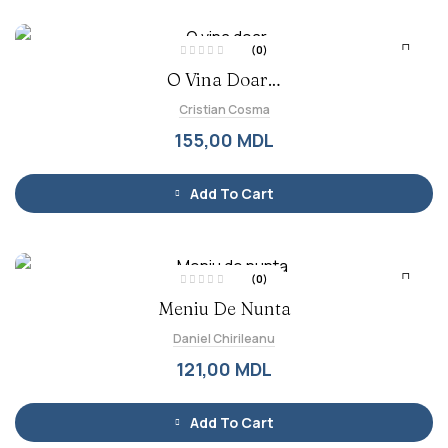
(0)
E
O Vina Doar…
v
a
l
Cristian Cosma
u
a
t
155,00
MDL
l
a
0
d
i
Add To Cart
n
5
(0)
E
Meniu De Nunta
v
a
l
Daniel Chirileanu
u
a
t
121,00
MDL
l
a
0
d
i
Add To Cart
n
5