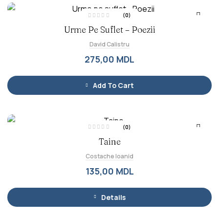
(0)
E
Urme Pe Suflet – Poezii
v
a
l
David Calistru
u
a
t
275,00
MDL
l
a
0
d
i
Add To Cart
n
5
(0)
E
Taine
v
a
l
Costache Ioanid
u
a
t
135,00
MDL
l
a
0
d
i
Details
n
5