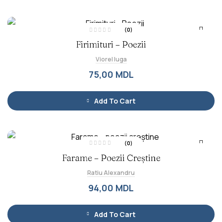
(0)
E
Firimituri – Poezii
v
a
l
Viorel Iuga
u
a
t
75,00
MDL
l
a
0
d
i
Add To Cart
n
5
(0)
E
Farame – Poezii Creștine
v
a
l
Ratiu Alexandru
u
a
t
94,00
MDL
l
a
0
d
i
Add To Cart
n
5