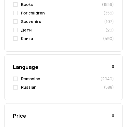
Books
(1556)
For children
(356)
Souvenirs
(107)
Дети
(29)
Книги
(490)
Language
Romanian
(2040)
Russian
(588)
Price