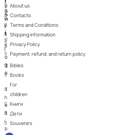
e
About us
g
Contacts
o
r
Terms and Conditions
i
Shipping information
e
Privacy Policy
s
Payment, refund, and return policy
Bibles
Books
For
T
children
h
Книги
e
B
Дети
i
Souvenirs
b