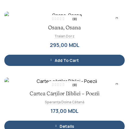
(0)
E
Osana, Osana
v
a
l
Traian Dorz
u
a
t
295,00
MDL
l
a
0
d
i
Add To Cart
n
5
(0)
E
Cartea Cărților Bibliei – Poezii
v
a
l
Speranța Doina Cătană
u
a
t
173,00
MDL
l
a
0
d
i
Details
n