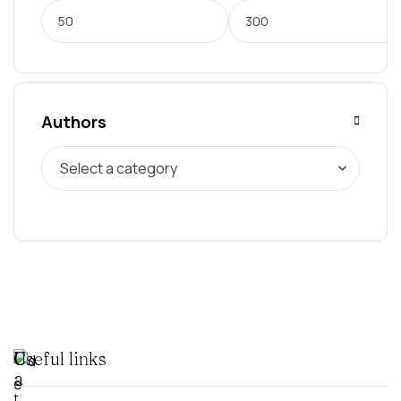
Authors
C
Useful links
a
t