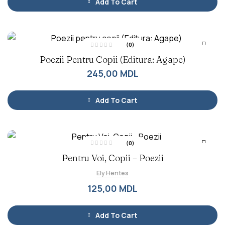
Add To Cart
n
5
(0)
E
Poezii Pentru Copii (Editura: Agape)
v
a
l
245,00
MDL
u
a
t
l
a
Add To Cart
0
d
i
n
5
(0)
E
Pentru Voi, Copii – Poezii
v
a
l
Ely Hentes
u
a
t
125,00
MDL
l
a
0
d
i
Add To Cart
n
5