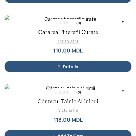
5
(0)
E
Cararea Tineretii Curate
v
a
l
Traian Dorz
u
a
t
110,00
MDL
l
a
0
d
i
Details
n
5
(0)
E
Cântecul Tainic Al Inimii
v
a
l
Victoria Ilie
u
a
t
118,00
MDL
l
a
0
d
i
Add To Cart