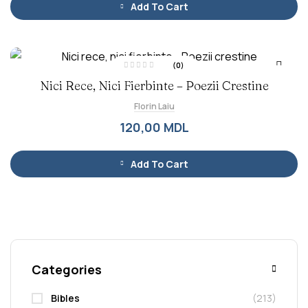
i
Add To Cart
n
5
(0)
E
Nici Rece, Nici Fierbinte – Poezii Crestine
v
a
l
Florin Laiu
u
a
t
120,00
MDL
l
a
0
d
i
Add To Cart
n
5
Categories
Bibles
(213)