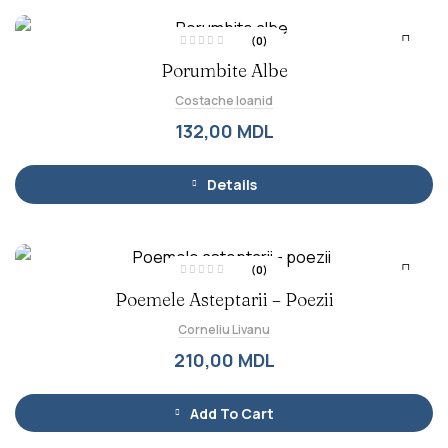
(0)
E
Porumbite Albe
v
a
l
Costache Ioanid
u
a
t
132,00
MDL
l
a
0
d
i
Details
n
5
(0)
E
Poemele Asteptarii – Poezii
v
a
l
Corneliu Livanu
u
a
t
210,00
MDL
l
a
0
d
i
Add To Cart
n
5