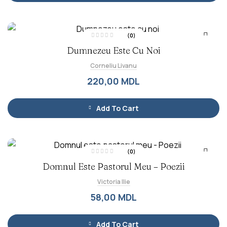
(0)
E
Dumnezeu Este Cu Noi
v
a
l
Corneliu Livanu
u
a
t
220,00
MDL
l
a
0
d
i
Add To Cart
n
5
(0)
E
Domnul Este Pastorul Meu – Poezii
v
a
l
Victoria Ilie
u
a
t
58,00
MDL
l
a
0
d
i
Add To Cart
n