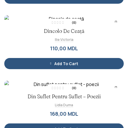
5
(0)
E
Dincolo De Ceață
v
a
l
Ilie Victoria
u
a
t
110,00
MDL
l
a
0
d
i
Add To Cart
n
5
(0)
E
Din Suflet Pentru Suflet – Poezii
v
a
l
Lidia Duma
u
a
t
168,00
MDL
l
a
0
d
i