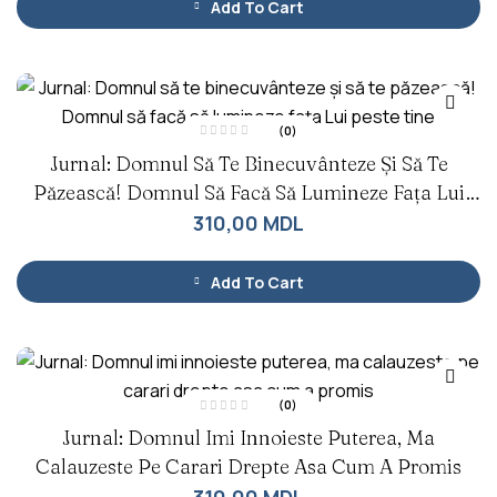
Add To Cart
i
n
5
(0)
E
Jurnal: Domnul Să Te Binecuvânteze Și Să Te
v
a
l
Păzească! Domnul Să Facă Să Lumineze Fața Lui
u
a
Peste Tine
310,00
MDL
t
l
a
0
d
Add To Cart
i
n
5
(0)
E
Jurnal: Domnul Imi Innoieste Puterea, Ma
v
a
l
Calauzeste Pe Carari Drepte Asa Cum A Promis
u
a
t