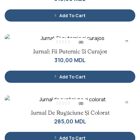
l
a
0
d
Add To Cart
i
n
5
(0)
E
Jurnal: Fii Puternic Si Curajos
v
a
l
310,00
MDL
u
a
t
l
a
Add To Cart
0
d
i
n
5
(0)
E
Jurnal De Rugăciune Și Colorat
v
a
l
285,00
MDL
u
a
t
l
a
Add To Cart
0