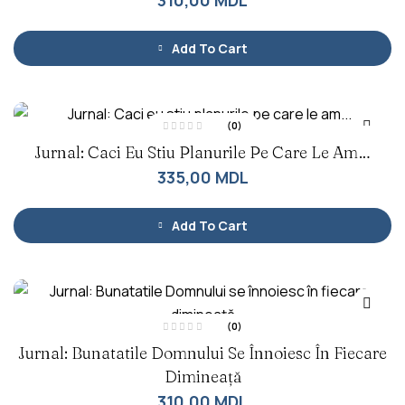
310,00
MDL
l
a
0
d
Add To Cart
i
n
5
(0)
E
Jurnal: Caci Eu Stiu Planurile Pe Care Le Am…
v
a
l
335,00
MDL
u
a
t
l
a
Add To Cart
0
d
i
n
5
(0)
E
Jurnal: Bunatatile Domnului Se Înnoiesc În Fiecare
v
a
l
Dimineață
u
a
310,00
MDL
t