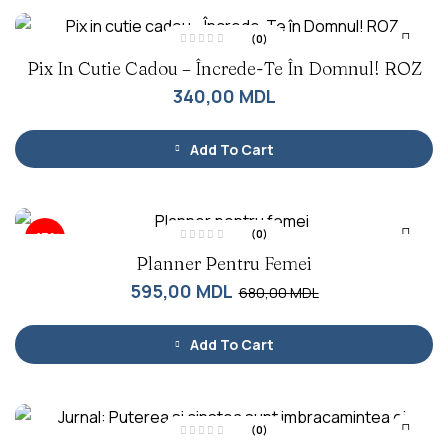
(0)
E
Pix In Cutie Cadou – Încrede-Te În Domnul! ROZ
v
a
l
340,00
MDL
u
a
t
l
a
Add To Cart
0
d
i
n
5
(0)
-13%
E
Planner Pentru Femei
v
a
l
595,00
MDL
680,00
MDL
u
a
t
l
a
Add To Cart
0
d
i
n
5
(0)
E