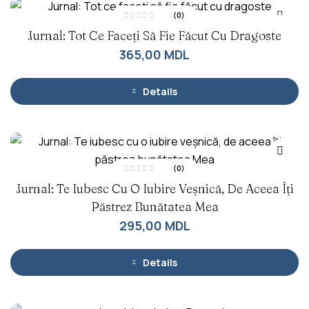
(0)
E
Jurnal: Tot Ce Faceți Să Fie Făcut Cu Dragoste
v
a
l
365,00
MDL
u
a
t
l
a
Details
0
d
i
n
5
(0)
E
Jurnal: Te Iubesc Cu O Iubire Veșnică, De Aceea Îți
v
a
l
Păstrez Bunătatea Mea
u
a
295,00
MDL
t
l
a
0
d
Details
i
n
5