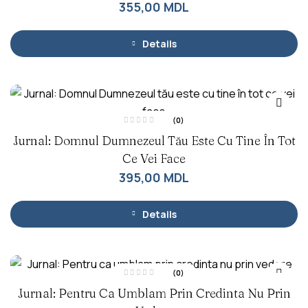
355,00
MDL
t
l
a
0
d
Details
i
n
5
(0)
E
Jurnal: Domnul Dumnezeul Tău Este Cu Tine În Tot
v
a
l
Ce Vei Face
u
a
395,00
MDL
t
l
a
0
d
Details
i
n
5
(0)
E
Jurnal: Pentru Ca Umblam Prin Credinta Nu Prin
v
a
l