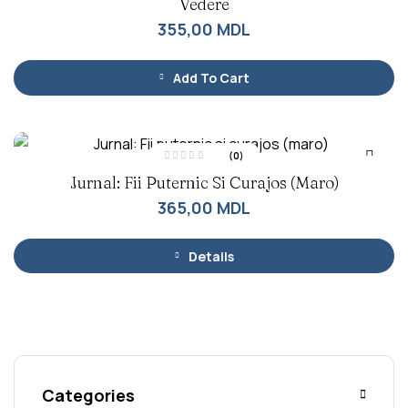
Vedere
u
a
355,00
MDL
t
l
a
0
d
Add To Cart
i
n
5
(0)
E
Jurnal: Fii Puternic Si Curajos (maro)
v
a
l
365,00
MDL
u
a
t
l
a
Details
0
d
i
n
5
Categories