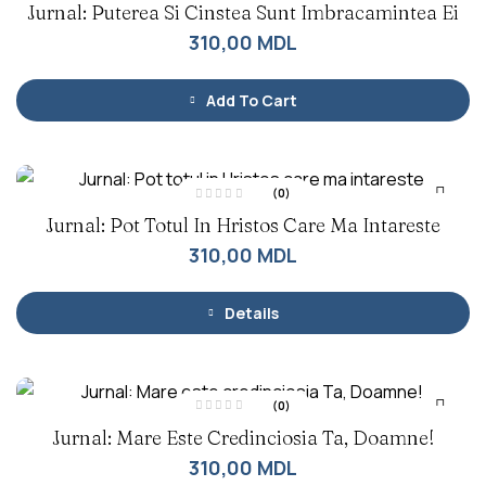
Jurnal: Puterea Si Cinstea Sunt Imbracamintea Ei
v
a
l
310,00
MDL
u
a
t
l
a
Add To Cart
0
d
i
n
5
(0)
E
Jurnal: Pot Totul In Hristos Care Ma Intareste
v
a
l
310,00
MDL
u
a
t
l
a
Details
0
d
i
n
5
(0)
E
Jurnal: Mare Este Credinciosia Ta, Doamne!
v
a
l
310,00
MDL
u
a