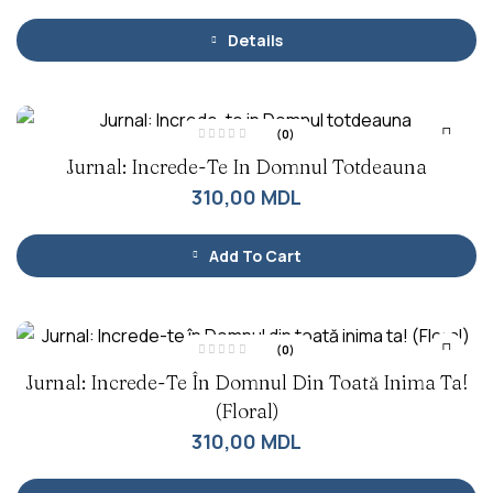
t
l
a
Details
0
d
i
n
5
(0)
E
Jurnal: Increde-Te In Domnul Totdeauna
v
a
l
310,00
MDL
u
a
t
l
a
Add To Cart
0
d
i
n
5
(0)
E
Jurnal: Increde-Te În Domnul Din Toată Inima Ta!
v
a
l
(Floral)
u
a
310,00
MDL
t
l
a
0
d