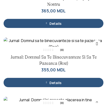
l
Nostru
u
a
365,00
MDL
t
l
a
0
d
Details
i
n
5
(0)
E
Jurnal: Domnul Sa Te Binecuvanteze Si Sa Te
v
a
l
Pazeasca (Roz)
u
a
355,00
MDL
t
l
a
0
d
Details
i
n
5
(0)
E