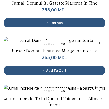
Jurnal: Domnul Isi Gaseste Placerea In Tine
v
a
l
355,00
MDL
u
a
t
l
a
Details
0
d
i
n
5
(0)
E
Jurnal: Domnul Insusi Va Merge Inaintea Ta
v
a
l
355,00
MDL
u
a
t
l
a
Add To Cart
0
d
i
n
5
(0)
E
Jurnal: Increde-Te In Domnul Totdeauna – Albastru
v
a
l
Închis
u
a