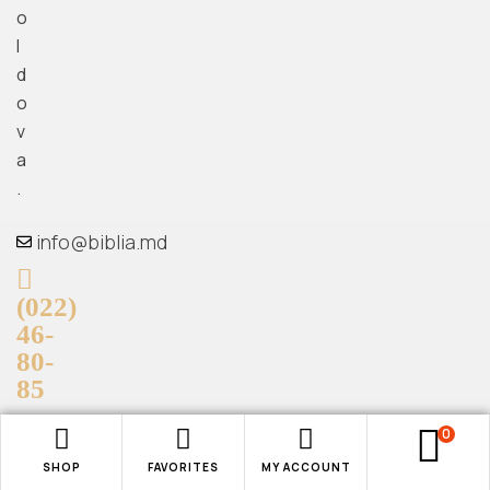
o
l
d
o
v
a
.
info@biblia.md
(022)
46-
80-
85
0
SHOP
FAVORITES
MY ACCOUNT