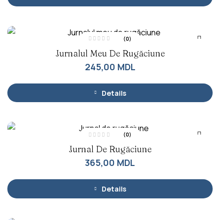
d
i
n
5
(0)
E
Jurnalul Meu De Rugăciune
v
a
l
245,00
MDL
u
a
t
l
a
Details
0
d
i
n
5
(0)
E
Jurnal De Rugăciune
v
a
l
365,00
MDL
u
a
t
l
a
Details
0
d
i
n
5