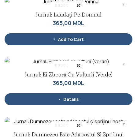
(0)
E
Jurnal: Laudaţi Pe Domnul
v
a
l
365,00
MDL
u
a
t
l
a
Add To Cart
0
d
i
n
5
(0)
E
Jurnal: Ei Zboară Ca Vulturii (verde)
v
a
l
365,00
MDL
u
a
t
l
a
Details
0
d
i
n
5
(0)
E
Jurnal: Dumnezeu Este Adăpostul Și Sprijinul
v
a