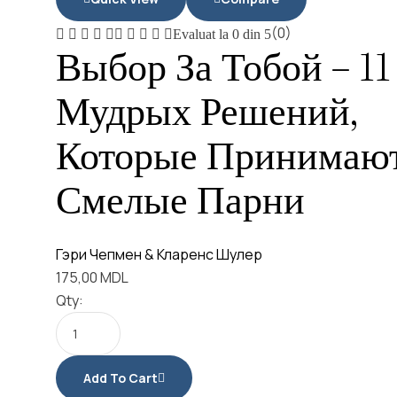
(0)
Evaluat la
0
din 5
Выбор За Тобой – 11
Мудрых Решений,
Которые Принимаю
Смелые Парни
Гэри Чепмен & Кларенс Шулер
175,00
MDL
Qty:
Add To Cart