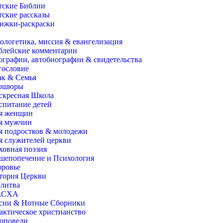
тские Библии
тские рассказы
ижки-раскраски
ологетика, миссия & евангелизация
блейские комментарии
ографии, автобиографии & свидетельства
гословие
ак & Семья
ошюры
скресная Школа
спитание детей
я женщин
я мужчин
я подростков & молодежи
я служителей церкви
ховная поэзия
шепопечение и Психология
оровье
тория Церкви
литва
АСХА
сни & Нотные Сборники
актическое христианство
оповеди