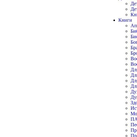
Де
Де
Кн
Книги
Ап
Би
Би
Бо
Бр
Бр
Во
Во
Дл
Дл
Дл
Дл
Ду
Ду
Зд
Ис
Мо
П
Пе
Пр
Пр