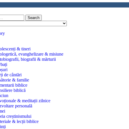
Search
ory
lescenți & tineri
logetică, evanghelizare & misiune
obiografii, biografii & mărturii
bați
șuri
ți de cântări
ătorie & familie
entarii biblice
siliere biblică
ăciun
oționale & meditații zilnice
voltare personală
mei
oria creștinismului
eriale & lecții biblice
inți