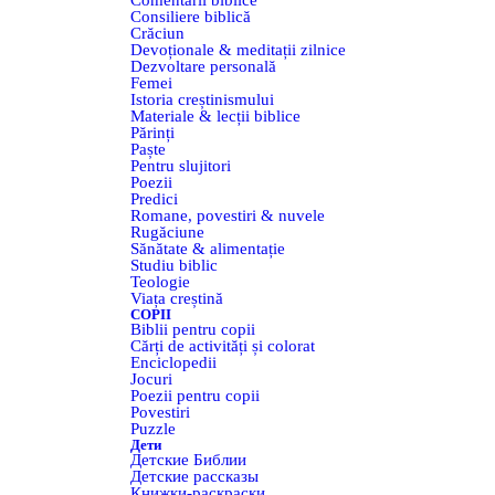
Comentarii biblice
Consiliere biblică
Crăciun
Devoționale & meditații zilnice
Dezvoltare personală
Femei
Istoria creștinismului
Materiale & lecții biblice
Părinți
Paște
Pentru slujitori
Poezii
Predici
Romane, povestiri & nuvele
Rugăciune
Sănătate & alimentație
Studiu biblic
Teologie
Viața creștină
COPII
Biblii pentru copii
Cărți de activități și colorat
Enciclopedii
Jocuri
Poezii pentru copii
Povestiri
Puzzle
Дети
Детские Библии
Детские рассказы
Книжки-раскраски