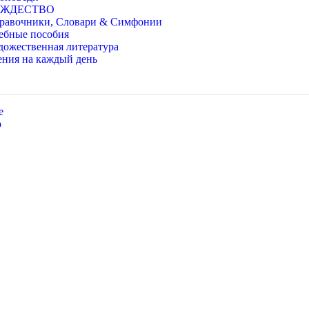
ОЖДЕСТВО
равочники, Словари & Симфонии
ебные пособия
дожественная литература
ения на каждый день
e
p