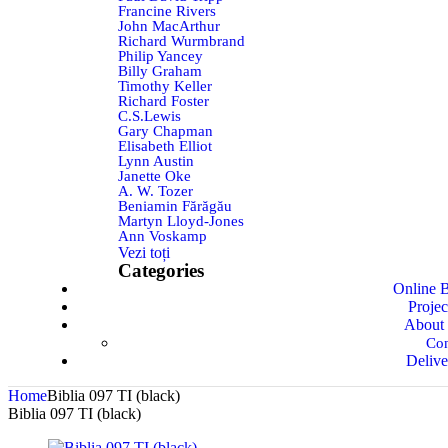
Francine Rivers
John MacArthur
Richard Wurmbrand
Philip Yancey
Billy Graham
Timothy Keller
Richard Foster
C.S.Lewis
Gary Chapman
Elisabeth Elliot
Lynn Austin
Janette Oke
A. W. Tozer
Beniamin Fărăgău
Martyn Lloyd-Jones
Ann Voskamp
Vezi toți
Categories
Online B
Projec
About 
Con
Delive
Home
Biblia 097 TI (black)
Biblia 097 TI (black)