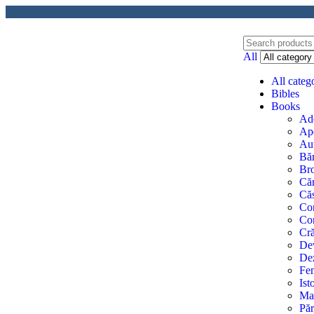
All
All categ
Bibles
Books
Ado
Apo
Aut
Băr
Bro
Căr
Căs
Com
Con
Cr
Dev
Dez
Fe
Ist
Mat
Păr