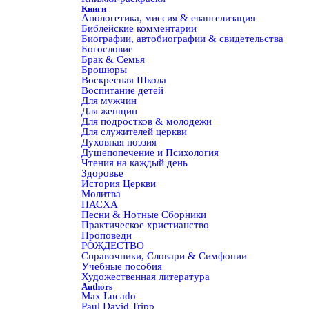
Книги
Апологетика, миссия & евангелизация
Библейские комментарии
Биографии, автобиографии & свидетельства
Богословие
Брак & Семья
Брошюры
Воскресная Школа
Воспитание детей
Для мужчин
Для женщин
Для подростков & молодежи
Для служителей церкви
Духовная поэзия
Душепопечение и Психология
Чтения на каждый день
Здоровье
История Церкви
Молитва
ПАСХА
Песни & Нотные Сборники
Практическое христианство
Проповеди
РОЖДЕСТВО
Справочники, Словари & Симфонии
Учебные пособия
Художественная литература
Authors
Max Lucado
Paul David Tripp