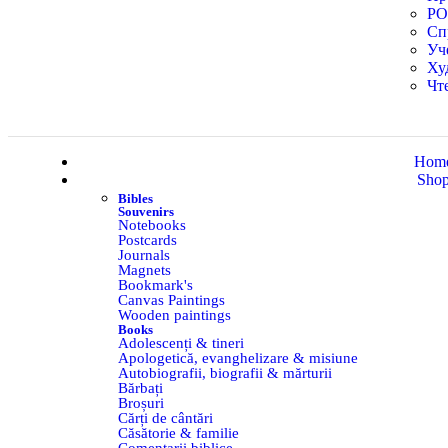
Р
Сп
Уч
Ху
Чт
Hom
Sho
Bibles
Souvenirs
Notebooks
Postcards
Journals
Magnets
Bookmark's
Canvas Paintings
Wooden paintings
Books
Adolescenți & tineri
Apologetică, evanghelizare & misiune
Autobiografii, biografii & mărturii
Bărbați
Broșuri
Cărți de cântări
Căsătorie & familie