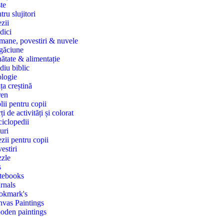
te
tru slujitori
zii
dici
ane, povestiri & nuvele
găciune
ătate & alimentație
diu biblic
logie
ța creștină
ren
lii pentru copii
ți de activități și colorat
iclopedii
uri
zii pentru copii
estiri
zle
s
tebooks
rnals
okmark's
vas Paintings
oden paintings