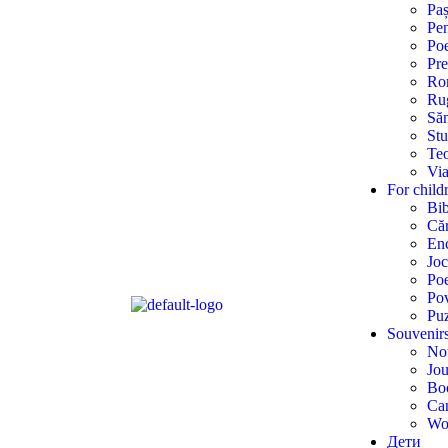
Paș
Pen
Poe
Pre
Rom
Ru
Săn
Stu
Teo
Via
For child
Bib
Căr
Enc
Joc
Poe
Pov
Puz
Souvenir
No
Jou
Bo
Can
Wo
Дети