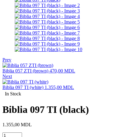
Prev
Biblia 057 ZTI (brown)
470,00
MDL
Next
Biblia 097 TI (white)
1.355,00
MDL
In Stock
Biblia 097 TI (black)
1.355,00
MDL