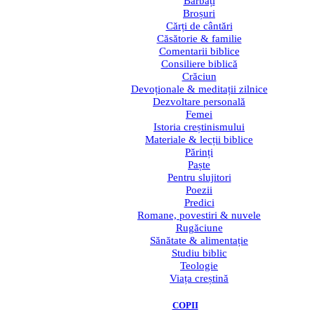
Bărbați
Broșuri
Cărți de cântări
Căsătorie & familie
Comentarii biblice
Consiliere biblică
Crăciun
Devoționale & meditații zilnice
Dezvoltare personală
Femei
Istoria creștinismului
Materiale & lecții biblice
Părinți
Paște
Pentru slujitori
Poezii
Predici
Romane, povestiri & nuvele
Rugăciune
Sănătate & alimentație
Studiu biblic
Teologie
Viața creștină
COPII