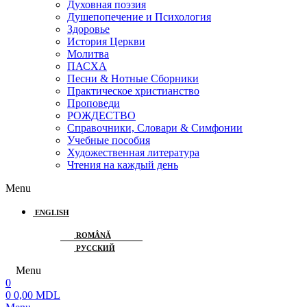
Духовная поэзия
Душепопечение и Психология
Здоровье
История Церкви
Молитва
ПАСХА
Песни & Нотные Сборники
Практическое христианство
Проповеди
РОЖДЕСТВО
Справочники, Словари & Симфонии
Учебные пособия
Художественная литература
Чтения на каждый день
Menu
ENGLISH
ROMÂNĂ
РУССКИЙ
Menu
0
0
0,00
MDL