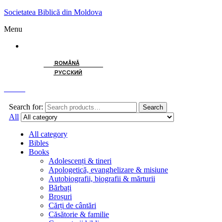
Societatea Biblică din Moldova
Menu
ENGLISH
ROMÂNĂ
РУССКИЙ
Search
Search for:
Search
All
All category
Bibles
Books
Adolescenți & tineri
Apologetică, evanghelizare & misiune
Autobiografii, biografii & mărturii
Bărbați
Broșuri
Cărți de cântări
Căsătorie & familie