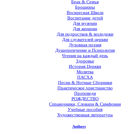
Брак & Семья
Брошюры
Воскресная Школа
Воспитание детей
Для мужчин
Для женщин
Для подростков & молодежи
Для служителей церкви
Духовная поэзия
Душепопечение и Психология
Чтения на каждый день
Здоровье
История Церкви
Молитва
ПАСХА
Песни & Нотные Сборники
Практическое христианство
Проповеди
РОЖДЕСТВО
Справочники, Словари & Симфонии
Учебные пособия
Художественная литература
Authors