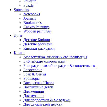
Povestiri
Puzzle
Souvenirs
Notebooks
Journals
Bookmark's
Canvas Paintings
Wooden paintings
Дети
Детские Библии
Детские рассказы
Книжки-раскраски
Книги
Апологетика, миссия & евангелизация
Библейские комментарии
Биографии, автобиографии & свидетельства
Богословие
Брак & Семья
Брошюры
Воскресная Школа
Воспитание детей
Для женщин
Для мужчин
Для подростков & молодежи
Для служителей церкви