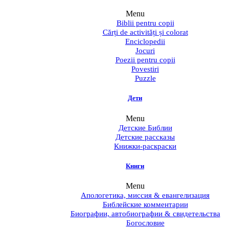
Menu
Biblii pentru copii
Cărți de activități și colorat
Enciclopedii
Jocuri
Poezii pentru copii
Povestiri
Puzzle
Дети
Menu
Детские Библии
Детские рассказы
Книжки-раскраски
Книги
Menu
Апологетика, миссия & евангелизация
Библейские комментарии
Биографии, автобиографии & свидетельства
Богословие