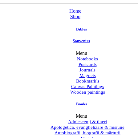
Home
Shop
Bibles
Souvenirs
Menu
Notebooks
Postcards
Journals
Magnets
Bookmark's
Canvas Paintings
Wooden paintings
Books
Menu
Adolescenți & tineri
Apologetică, evanghelizare & misiune
Autobiografii, biografii & mărturii