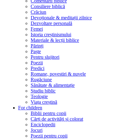
Comentarii biblice
Consiliere biblică
Crăciun
Devoționale & meditații zilnice
Dezvoltare personală
Femei
Istoria creștinismului
Materiale & lecții biblice
Părinți
Paște
Pentru slujitori
Poezii
Predici
Romane, povestiri & nuvele
Rugăciune
Sănătate & alimentație
Studiu biblic
Teologie
Viața creștină
For children
Biblii pentru copii
Cărți de activități și colorat
Enciclopedii
Jocuri
Poezii pentru copii