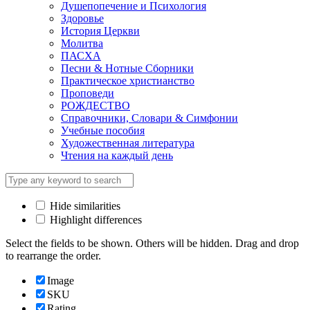
Душепопечение и Психология
Здоровье
История Церкви
Молитва
ПАСХА
Песни & Нотные Сборники
Практическое христианство
Проповеди
РОЖДЕСТВО
Справочники, Словари & Симфонии
Учебные пособия
Художественная литература
Чтения на каждый день
Hide similarities
Highlight differences
Select the fields to be shown. Others will be hidden. Drag and drop
to rearrange the order.
Image
SKU
Rating