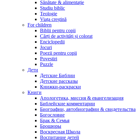
Sănătate & alimentație
Studiu biblic
Teologie
Viața creștină
For children
Biblii pentru copii
Cărți de activități și colorat
Enciclopedii
Jocuri
Poezii pentru copii
Povestiri
Puzzle
Дети
Детские Библии
Детские рассказы
Книжки-раскраски
Книги
Апологетика, миссия & евангелизация
Библейские комментарии
Биографии, автобиографии & свидетельства
Богословие
Брак & Семья
Брошюры
Воскресная Школа
Воспитание детей