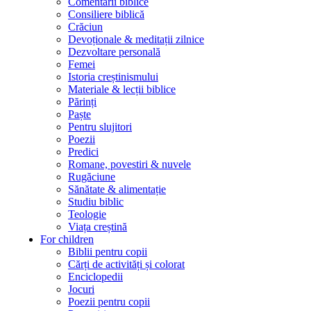
Comentarii biblice
Consiliere biblică
Crăciun
Devoționale & meditații zilnice
Dezvoltare personală
Femei
Istoria creștinismului
Materiale & lecții biblice
Părinți
Paște
Pentru slujitori
Poezii
Predici
Romane, povestiri & nuvele
Rugăciune
Sănătate & alimentație
Studiu biblic
Teologie
Viața creștină
For children
Biblii pentru copii
Cărți de activități și colorat
Enciclopedii
Jocuri
Poezii pentru copii