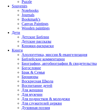
Puzzle
Souvenirs
Notebooks
Journals
Bookmark's
Canvas Paintings
Wooden paintings
Дети
Детские Библии
Детские рассказы
Книжки-раскраски
Книги
Апологетика, миссия & евангелизация
Библейские комментарии
Биографии, автобиографии & свидетельства
Богословие
Брак & Семья
Брошюры
Воскресная Школа
Воспитание детей
Для женщин
Для мужчин
Для подростков & молодежи
Для служителей церкви
Духовная поэзия