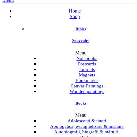
Menu
Home
Shop
Bibles
Souvenirs
Menu
Notebooks
Postcards
Journals
Magnets
Bookmark's
Canvas Paintings
Wooden paintings
Books
Menu
Adolescenți & tineri
Apologetică, evanghelizare & misiune
Autobiografii, biografii & mărturii