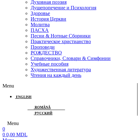
Духовная поэзия
Душепопечение и Психология
Здоровье
История Церкви
Молитва
ПАСХА
Песни & Нотные Сборники
Практическое христианство
Проповеди
РОЖДЕСТВО
Справочники, Словари & Симфонии
Учебные пособия
Художественная литература
Чтения на каждый день
Menu
ENGLISH
ROMÂNĂ
РУССКИЙ
Menu
0
0
0,00
MDL