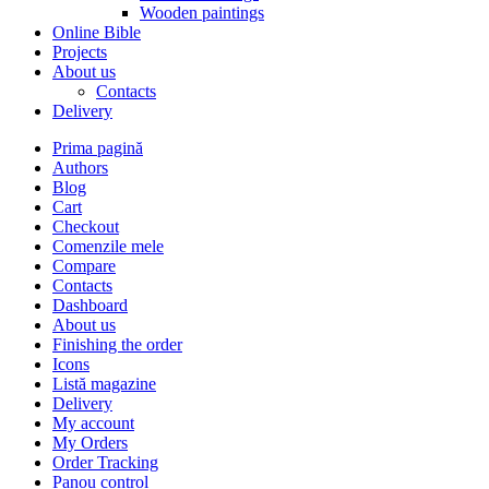
Wooden paintings
Online Bible
Projects
About us
Contacts
Delivery
Prima pagină
Authors
Blog
Cart
Checkout
Comenzile mele
Compare
Contacts
Dashboard
About us
Finishing the order
Icons
Listă magazine
Delivery
My account
My Orders
Order Tracking
Panou control