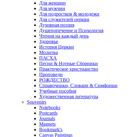
Для женщин
Для мужчин
Для подростков & молодежи
Для служителей церкви
Духовная поэзия
Душепопечение и Психология
Чтения на каждый день
Здоровье
История Церкви
Молитва
ПАСХА
Песни & Нотные Сборники
Практическое христианство
Проповеди
РОЖДЕСТВО
Справочники, Словари & Симфонии
Учебные пособия
Художественная литература
Souvenirs
Notebooks
Postcards
Journals
Magnets
Bookmark's
Canvas Paintings