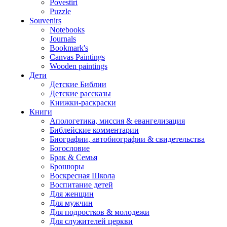
Povestiri
Puzzle
Souvenirs
Notebooks
Journals
Bookmark's
Canvas Paintings
Wooden paintings
Дети
Детские Библии
Детские рассказы
Книжки-раскраски
Книги
Апологетика, миссия & евангелизация
Библейские комментарии
Биографии, автобиографии & свидетельства
Богословие
Брак & Семья
Брошюры
Воскресная Школа
Воспитание детей
Для женщин
Для мужчин
Для подростков & молодежи
Для служителей церкви