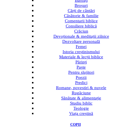
Bărbați
Broșuri
Cărți de cântări
Căsătorie & familie
Comentarii biblice
Consiliere biblică
Crăciun
Devoționale & meditații zilnice
Dezvoltare personală
Femei
Istoria creștinismului
Materiale & lecții biblice
Părinți
Paște
Pentru slujitori
Poezii
Predici
Romane, povestiri & nuvele
Rugăciune
Sănătate & alimentație
Studiu biblic
Teologie
Viața creștină
COPII