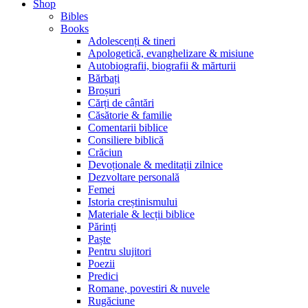
Shop
Bibles
Books
Adolescenți & tineri
Apologetică, evanghelizare & misiune
Autobiografii, biografii & mărturii
Bărbați
Broșuri
Cărți de cântări
Căsătorie & familie
Comentarii biblice
Consiliere biblică
Crăciun
Devoționale & meditații zilnice
Dezvoltare personală
Femei
Istoria creștinismului
Materiale & lecții biblice
Părinți
Paște
Pentru slujitori
Poezii
Predici
Romane, povestiri & nuvele
Rugăciune