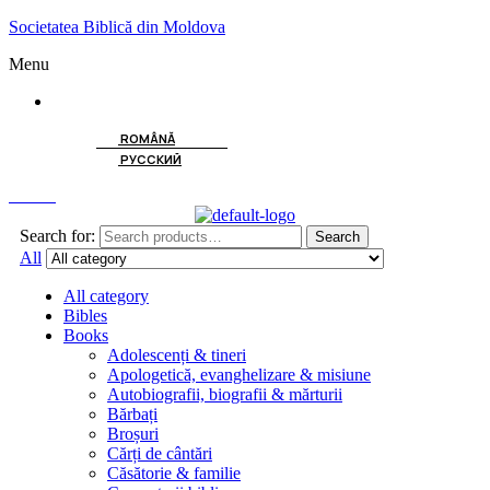
Societatea Biblică din Moldova
Menu
ENGLISH
ROMÂNĂ
РУССКИЙ
Search
Search for:
Search
All
All category
Bibles
Books
Adolescenți & tineri
Apologetică, evanghelizare & misiune
Autobiografii, biografii & mărturii
Bărbați
Broșuri
Cărți de cântări
Căsătorie & familie