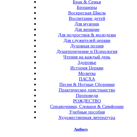
Брак & Семья
Брошюры
Воскресная Школа
Воспитание детей
Для мужчин
Для женщин
Для подростков & молодежи
Для служителей церкви
Духовная поэзия
Душепопечение и Психология
Чтения на каждый день
Здоровье
История Церкви
Молитва
ПАСХА
Песни & Нотные Сборники
Практическое христианство
Проповеди
РОЖДЕСТВО
Справочники, Словари & Симфонии
Учебные пособия
Художественная литература
Authors