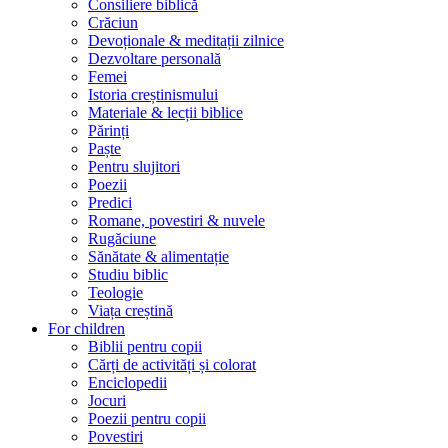
Consiliere biblică
Crăciun
Devoționale & meditații zilnice
Dezvoltare personală
Femei
Istoria creștinismului
Materiale & lecții biblice
Părinți
Paște
Pentru slujitori
Poezii
Predici
Romane, povestiri & nuvele
Rugăciune
Sănătate & alimentație
Studiu biblic
Teologie
Viața creștină
For children
Biblii pentru copii
Cărți de activități și colorat
Enciclopedii
Jocuri
Poezii pentru copii
Povestiri