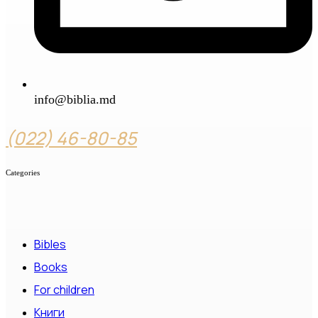
info@biblia.md
(022) 46-80-85
Categories
Bibles
Books
For children
Книги