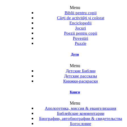
Menu
Biblii pentru copii
Cărți de activități și colorat
Enciclopedii
Jocuri
Poezii pentru copii
Povestiri
Puzzle
Дети
Menu
Детские Библии
Детские рассказы
Книжки-раскраски
Книги
Menu
Апологетика, миссия & евангелизация
Библейские комментарии
Биографии, автобиографии & свидетельства
Богословие