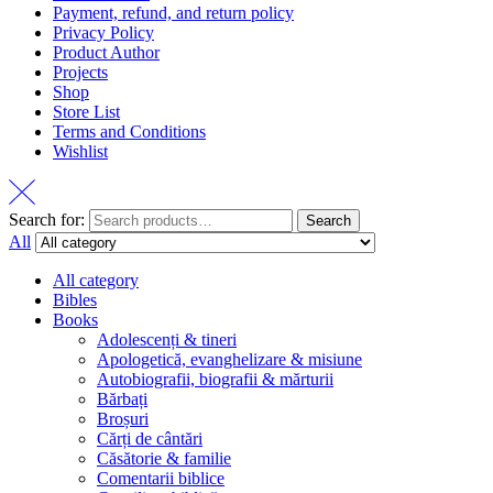
Payment, refund, and return policy
Privacy Policy
Product Author
Projects
Shop
Store List
Terms and Conditions
Wishlist
Search for:
Search
All
All category
Bibles
Books
Adolescenți & tineri
Apologetică, evanghelizare & misiune
Autobiografii, biografii & mărturii
Bărbați
Broșuri
Cărți de cântări
Căsătorie & familie
Comentarii biblice