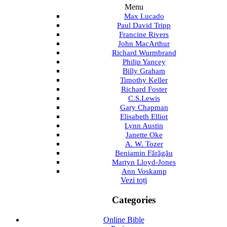
Menu
Max Lucado
Paul David Tripp
Francine Rivers
John MacArthur
Richard Wurmbrand
Philip Yancey
Billy Graham
Timothy Keller
Richard Foster
C.S.Lewis
Gary Chapman
Elisabeth Elliot
Lynn Austin
Janette Oke
A. W. Tozer
Beniamin Fărăgău
Martyn Lloyd-Jones
Ann Voskamp
Vezi toți
Categories
Online Bible